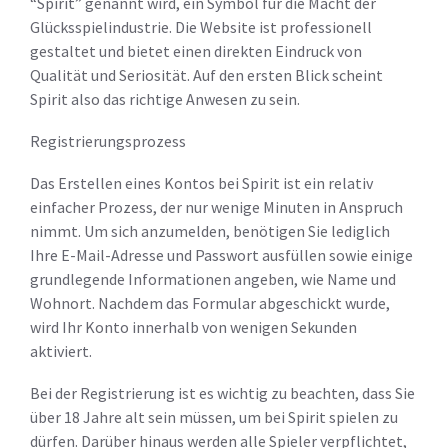
“Spirit” genannt wird, ein Symbol für die Macht der
Glücksspielindustrie. Die Website ist professionell
gestaltet und bietet einen direkten Eindruck von
Qualität und Seriosität. Auf den ersten Blick scheint
Spirit also das richtige Anwesen zu sein.
Registrierungsprozess
Das Erstellen eines Kontos bei Spirit ist ein relativ
einfacher Prozess, der nur wenige Minuten in Anspruch
nimmt. Um sich anzumelden, benötigen Sie lediglich
Ihre E-Mail-Adresse und Passwort ausfüllen sowie einige
grundlegende Informationen angeben, wie Name und
Wohnort. Nachdem das Formular abgeschickt wurde,
wird Ihr Konto innerhalb von wenigen Sekunden
aktiviert.
Bei der Registrierung ist es wichtig zu beachten, dass Sie
über 18 Jahre alt sein müssen, um bei Spirit spielen zu
dürfen. Darüber hinaus werden alle Spieler verpflichtet,