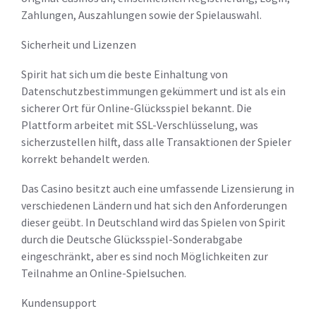
Zahlungen, Auszahlungen sowie der Spielauswahl.
Sicherheit und Lizenzen
Spirit hat sich um die beste Einhaltung von
Datenschutzbestimmungen gekümmert und ist als ein
sicherer Ort für Online-Glücksspiel bekannt. Die
Plattform arbeitet mit SSL-Verschlüsselung, was
sicherzustellen hilft, dass alle Transaktionen der Spieler
korrekt behandelt werden.
Das Casino besitzt auch eine umfassende Lizensierung in
verschiedenen Ländern und hat sich den Anforderungen
dieser geübt. In Deutschland wird das Spielen von Spirit
durch die Deutsche Glücksspiel-Sonderabgabe
eingeschränkt, aber es sind noch Möglichkeiten zur
Teilnahme an Online-Spielsuchen.
Kundensupport