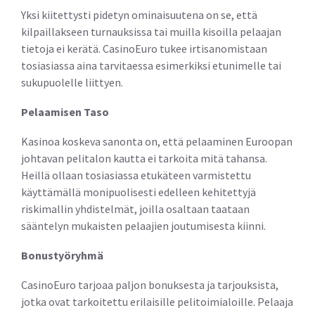
Yksi kiitettysti pidetyn ominaisuutena on se, että
kilpaillakseen turnauksissa tai muilla kisoilla pelaajan
tietoja ei kerätä. CasinoEuro tukee irtisanomistaan
tosiasiassa aina tarvitaessa esimerkiksi etunimelle tai
sukupuolelle liittyen.
Pelaamisen Taso
Kasinoa koskeva sanonta on, että pelaaminen Euroopan
johtavan pelitalon kautta ei tarkoita mitä tahansa.
Heillä ollaan tosiasiassa etukäteen varmistettu
käyttämällä monipuolisesti edelleen kehitettyjä
riskimallin yhdistelmät, joilla osaltaan taataan
sääntelyn mukaisten pelaajien joutumisesta kiinni.
Bonustyöryhmä
CasinoEuro tarjoaa paljon bonuksesta ja tarjouksista,
jotka ovat tarkoitettu erilaisille pelitoimialoille. Pelaaja