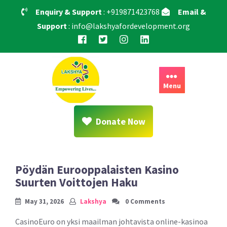
Skip
Enquiry & Support
: +919871423768
Email &
to
Support
: info@lakshyafordevelopment.org
content
Menu
Donate Now
Pöydän Eurooppalaisten Kasino
Suurten Voittojen Haku
May 31, 2026
Lakshya
0 Comments
CasinoEuro on yksi maailman johtavista online-kasinoa