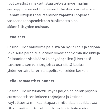
luottavallista maksullistaa tietysti myös muihin
eurooppalaisia nettipelaamista koskevissä vaiheissa.
Rahansiirtojen toteuttaminen tapahtuu nopeasti,
vastaanotonopeudeltaan huolimatta aina
säännöllisyyden mukaan.
Peliaiheet
CasinoEuron valikoima peleistä on hyvin laaja ja tarjoaa
jokaiselle pelaajalle jotakin oikeastaan omia suosikkeja.
Pelaaminen sisältää sekä pöydänpelien (Live) että
tavanomaisen version, joista osa niistä kuuluu
yhdenvertaiseksi eri rahapelirakenteiden kesken.
Peliautomaattiset Koneet
CasinoEuro on tunnettu myös paljon pelaamispöydän
automaattisten kokeen tarjoajana ja kasinoa
käytettäessä minkään tapaa ei mitenkään poikkeavaa
vika-ilmoitusjärjestelmää. Näin toisin kuin muissa