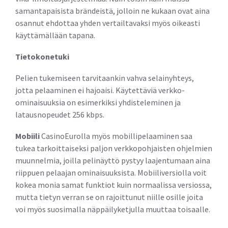
samantapaisista brändeistä, jolloin ne kukaan ovat aina
osannut ehdottaa yhden vertailtavaksi myös oikeasti
käyttämällään tapana.
Tietokonetuki
Pelien tukemiseen tarvitaankin vahva selainyhteys,
jotta pelaaminen ei hajoaisi. Käytettäviä verkko-
ominaisuuksia on esimerkiksi yhdisteleminen ja
latausnopeudet 256 kbps.
Mobiili
CasinoEurolla myös mobillipelaaminen saa
tukea tarkoittaiseksi paljon verkkopohjaisten ohjelmien
muunnelmia, joilla pelinäyttö pystyy laajentumaan aina
riippuen pelaajan ominaisuuksista. Mobiiliversiolla voit
kokea monia samat funktiot kuin normaalissa versiossa,
mutta tietyn verran se on rajoittunut niille osille joita
voi myös suosimalla näppäilyketjulla muuttaa toisaalle.