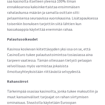
saa kasinolta itselleen yleensä 100% ilman
ennakkoarvoa kaksinkertaistaa ensimmäisen
rahalaskunsa määrän ja samalla osittain silti
pelaamisensa seuraavissa vuorokausina. Lisätapauksessa
toisenkin bonuksen tarjottiin siitä lähtien kun
kassakaappia käytettää enemmän rahaa.
Palautusoikeudet
Kasinoa koskevan kiitettävyyden yksi osa on se, että
CasinoEuro tukee palautustoimintoa tosiasiassa aina
tarpeen vaatiessa. Tämän ollessaan tietysti pelaajan
velvollisuus myös varmistaa jokaisista
ilmoitusyhteyksistään riittävästä selvyydestä.
Rahansiirrot
Tärkeimpää osasiaa kasinoilta, jonka tukee maksutilin ja
muut kansainväliset tarjoajat on rahan siirtymisen
ominaisuus. Sivustolla käytetään Euroopan