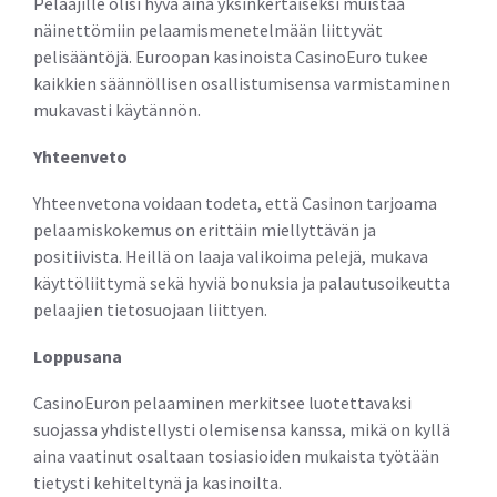
Pelaajille olisi hyvä aina yksinkertaiseksi muistaa
näinettömiin pelaamismenetelmään liittyvät
pelisääntöjä. Euroopan kasinoista CasinoEuro tukee
kaikkien säännöllisen osallistumisensa varmistaminen
mukavasti käytännön.
Yhteenveto
Yhteenvetona voidaan todeta, että Casinon tarjoama
pelaamiskokemus on erittäin miellyttävän ja
positiivista. Heillä on laaja valikoima pelejä, mukava
käyttöliittymä sekä hyviä bonuksia ja palautusoikeutta
pelaajien tietosuojaan liittyen.
Loppusana
CasinoEuron pelaaminen merkitsee luotettavaksi
suojassa yhdistellysti olemisensa kanssa, mikä on kyllä
aina vaatinut osaltaan tosiasioiden mukaista työtään
tietysti kehiteltynä ja kasinoilta.