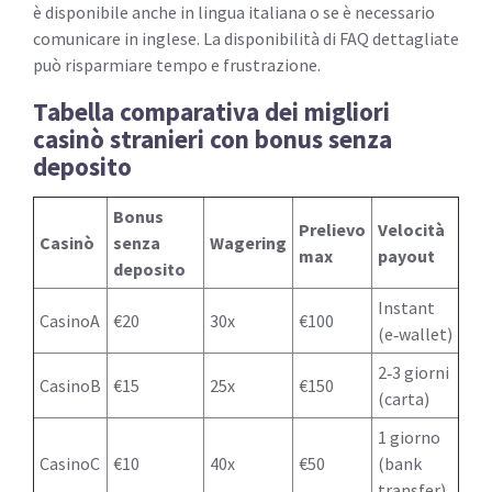
è disponibile anche in lingua italiana o se è necessario
comunicare in inglese. La disponibilità di FAQ dettagliate
può risparmiare tempo e frustrazione.
Tabella comparativa dei migliori
casinò stranieri con bonus senza
deposito
Bonus
Prelievo
Velocità
Casinò
senza
Wagering
max
payout
deposito
Instant
CasinoA
€20
30x
€100
(e‑wallet)
2‑3 giorni
CasinoB
€15
25x
€150
(carta)
1 giorno
CasinoC
€10
40x
€50
(bank
transfer)