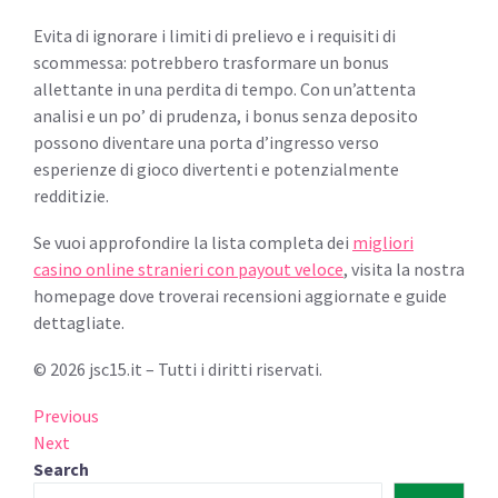
Evita di ignorare i limiti di prelievo e i requisiti di
scommessa: potrebbero trasformare un bonus
allettante in una perdita di tempo. Con un’attenta
analisi e un po’ di prudenza, i bonus senza deposito
possono diventare una porta d’ingresso verso
esperienze di gioco divertenti e potenzialmente
redditizie.
Se vuoi approfondire la lista completa dei
migliori
casino online stranieri con payout veloce
, visita la nostra
homepage dove troverai recensioni aggiornate e guide
dettagliate.
© 2026 jsc15.it – Tutti i diritti riservati.
Post
Previous
Previous
Post
Next
Next
navigation
Post
Search