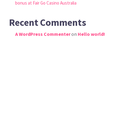
bonus at Fair Go Casino Australia
Recent Comments
A WordPress Commenter
on
Hello world!