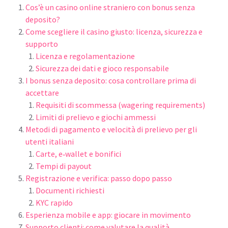
Cos’è un casino online straniero con bonus senza
deposito?
Come scegliere il casino giusto: licenza, sicurezza e
supporto
Licenza e regolamentazione
Sicurezza dei dati e gioco responsabile
I bonus senza deposito: cosa controllare prima di
accettare
Requisiti di scommessa (wagering requirements)
Limiti di prelievo e giochi ammessi
Metodi di pagamento e velocità di prelievo per gli
utenti italiani
Carte, e‑wallet e bonifici
Tempi di payout
Registrazione e verifica: passo dopo passo
Documenti richiesti
KYC rapido
Esperienza mobile e app: giocare in movimento
Supporto clienti: come valutare la qualità