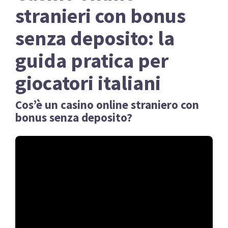
stranieri con bonus
senza deposito: la
guida pratica per
giocatori italiani
Cos’è un casino online straniero con
bonus senza deposito?