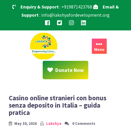
Skip
Enquiry & Support
: +919871423768
Email &
to
Support
: info@lakshyafordevelopment.org
content
Menu
Donate Now
Casino online stranieri con bonus
senza deposito in Italia – guida
pratica
May 30, 2026
Lakshya
0 Comments