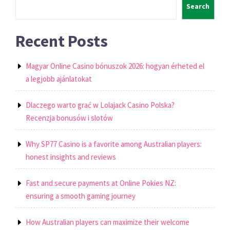
Search
Recent Posts
Magyar Online Casino bónuszok 2026: hogyan érheted el
a legjobb ajánlatokat
Dlaczego warto grać w Lolajack Casino Polska?
Recenzja bonusów i slotów
Why SP77 Casino is a favorite among Australian players:
honest insights and reviews
Fast and secure payments at Online Pokies NZ:
ensuring a smooth gaming journey
How Australian players can maximize their welcome