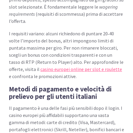
slot selezionate. È fondamentale leggere le
wagering
requirements
(requisiti di scommessa) prima di accettare
l’offerta.
I requisiti variano: alcuni richiedono di puntare 20‑40
volte l’importo del bonus, altri impongono limiti di
puntata massima per giro. Per non rimanere bloccati,
scegli un bonus con condizioni trasparenti e con un
tasso di RTP (Return to Player) alto. Per approfondire le
offerte, visita il
casino europei online per slot e roulette
e confronta le promozioni attive.
Metodi di pagamento e velocità di
prelievo per gli utenti italiani
Il pagamento è una delle fasi più sensibili dopo il login. I
casino europei più affidabili supportano una vasta
gamma di metodi: carte di credito (Visa, Mastercard),
portafogli elettronici (Skrill, Neteller), bonifici bancari e