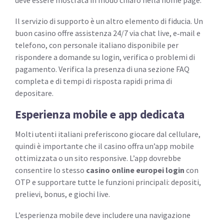
deve essere mostrata in modo chiaro nella home page.
Il servizio di supporto è un altro elemento di fiducia. Un
buon casino offre assistenza 24/7 via chat live, e‑mail e
telefono, con personale italiano disponibile per
rispondere a domande su login, verifica o problemi di
pagamento. Verifica la presenza di una sezione FAQ
completa e di tempi di risposta rapidi prima di
depositare.
Esperienza mobile e app dedicata
Molti utenti italiani preferiscono giocare dal cellulare,
quindi è importante che il casino offra un’app mobile
ottimizzata o un sito responsive. L’app dovrebbe
consentire lo stesso
casino online europei login
con
OTP e supportare tutte le funzioni principali: depositi,
prelievi, bonus, e giochi live.
L’esperienza mobile deve includere una navigazione