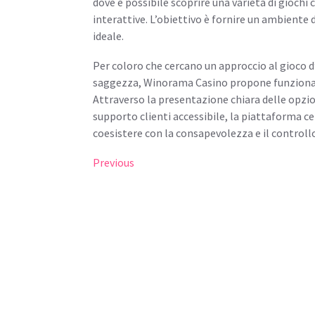
dove è possibile scoprire una varietà di giochi
interattive. L’obiettivo è fornire un ambiente
ideale.
Per coloro che cercano un approccio al gioco 
saggezza, Winorama Casino propone funzionali
Attraverso la presentazione chiara delle opzio
supporto clienti accessibile, la piattaforma ce
coesistere con la consapevolezza e il controllo
Post
Previous
Previous
Post
navigation