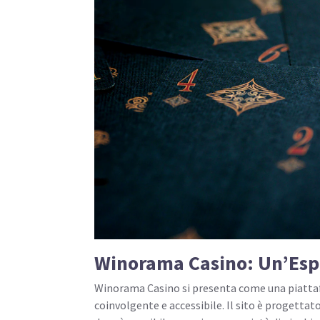
Winorama Casino: Un’Espe
Winorama Casino si presenta come una piattafo
coinvolgente e accessibile. Il sito è progettato