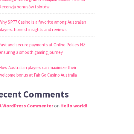
Recenzja bonusów i slotów
Why SP77 Casino is a favorite among Australian
players: honest insights and reviews
Fast and secure payments at Online Pokies NZ:
ensuring a smooth gaming journey
How Australian players can maximize their
welcome bonus at Fair Go Casino Australia
ecent Comments
A WordPress Commenter
on
Hello world!