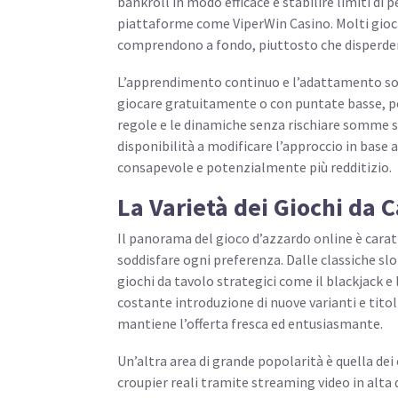
bankroll in modo efficace e stabilire limiti di 
piattaforme come ViperWin Casino. Molti gioca
comprendono a fondo, piuttosto che disperder
L’apprendimento continuo e l’adattamento sono 
giocare gratuitamente o con puntate basse, pe
regole e le dinamiche senza rischiare somme sig
disponibilità a modificare l’approccio in base 
consapevole e potenzialmente più redditizio.
La Varietà dei Giochi da 
Il panorama del gioco d’azzardo online è caratt
soddisfare ogni preferenza. Dalle classiche slot
giochi da tavolo strategici come il blackjack e 
costante introduzione di nuove varianti e tito
mantiene l’offerta fresca ed entusiasmante.
Un’altra area di grande popolarità è quella dei 
croupier reali tramite streaming video in alta 