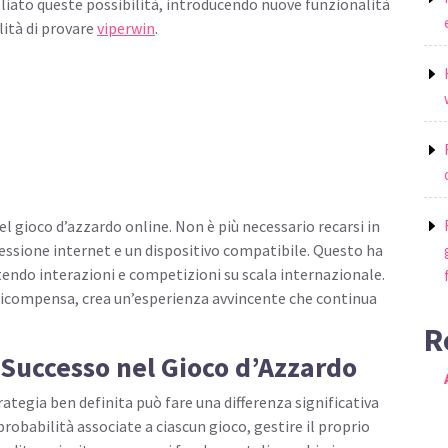
iato queste possibilità, introducendo nuove funzionalità
lità di provare
viperwin
.
l gioco d’azzardo online. Non è più necessario recarsi in
nessione internet e un dispositivo compatibile. Questo ha
tendo interazioni e competizioni su scala internazionale.
 ricompensa, crea un’esperienza avvincente che continua
R
l Successo nel Gioco d’Azzardo
rategia ben definita può fare una differenza significativa
obabilità associate a ciascun gioco, gestire il proprio