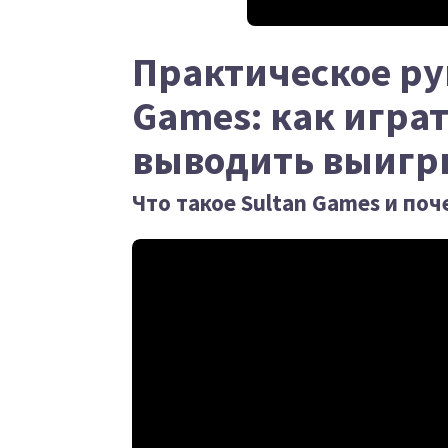
Практическое ру
Games: как играт
выводить выиг
Что такое Sultan Games и по