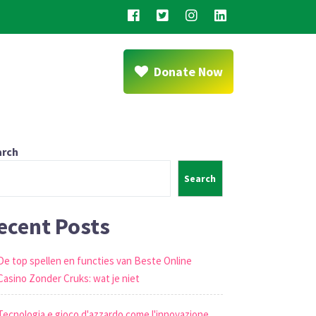
Donate Now
arch
Search
ecent Posts
De top spellen en functies van Beste Online
Casino Zonder Cruks: wat je niet
Tecnologia e gioco d'azzardo come l'innovazione