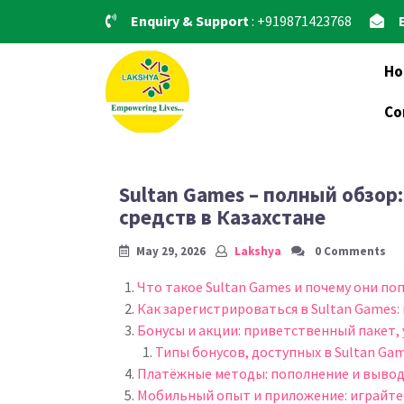
Skip
Enquiry & Support
: +919871423768
to
content
H
Co
Sultan Games – полный обзор
средств в Казахстане
May 29, 2026
Lakshya
0 Comments
Что такое Sultan Games и почему они по
Как зарегистрироваться в Sultan Games
Бонусы и акции: приветственный пакет,
Типы бонусов, доступных в Sultan Ga
Платёжные методы: пополнение и вывод
Мобильный опыт и приложение: играйте 