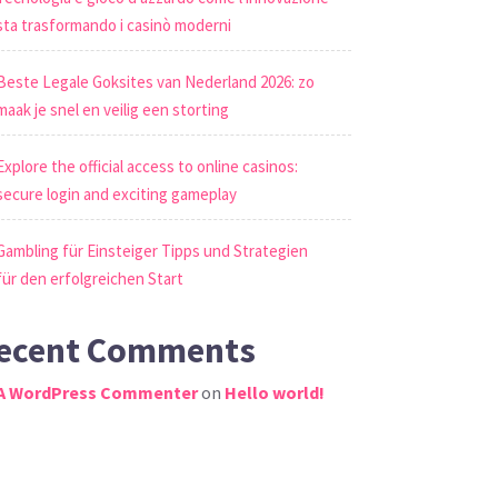
sta trasformando i casinò moderni
Beste Legale Goksites van Nederland 2026: zo
maak je snel en veilig een storting
Explore the official access to online casinos:
secure login and exciting gameplay
Gambling für Einsteiger Tipps und Strategien
für den erfolgreichen Start
ecent Comments
A WordPress Commenter
on
Hello world!