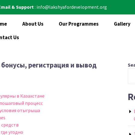
Email & Support
: info@lakshyafordevelopment.org
ome
About Us
Our Programmes
Gallery
ntact Us
: бонусы, регистрация и вывод
Se
R
пулярны в Казахстане
: пошаговый процесс
 условия отыгрыша
mes
 средств
где угодно