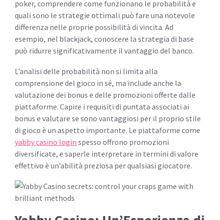
poker, comprendere come funzionano le probabilità e
quali sono le strategie ottimali può fare una notevole
differenza nelle proprie possibilità di vincita. Ad
esempio, nel blackjack, conoscere la strategia di base
può ridurre significativamente il vantaggio del banco.
L’analisi delle probabilità non si limita alla
comprensione del gioco in sé, ma include anche la
valutazione dei bonus e delle promozioni offerte dalle
piattaforme. Capire i requisiti di puntata associati ai
bonus e valutare se sono vantaggiosi per il proprio stile
di gioco è un aspetto importante. Le piattaforme come
yabby casino login
spesso offrono promozioni
diversificate, e saperle interpretare in termini di valore
effettivo è un’abilità preziosa per qualsiasi giocatore.