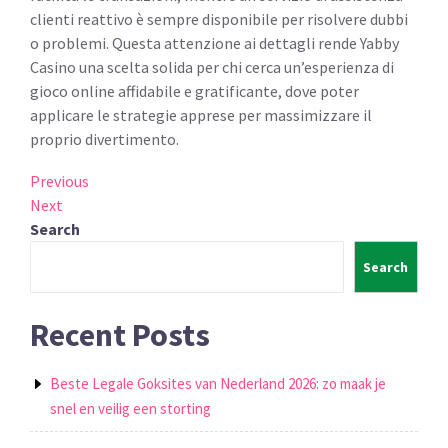
clienti reattivo è sempre disponibile per risolvere dubbi
o problemi. Questa attenzione ai dettagli rende Yabby
Casino una scelta solida per chi cerca un’esperienza di
gioco online affidabile e gratificante, dove poter
applicare le strategie apprese per massimizzare il
proprio divertimento.
Post
Previous
Previous
Post
Next
Next
navigation
Post
Search
Search
Recent Posts
Beste Legale Goksites van Nederland 2026: zo maak je
snel en veilig een storting