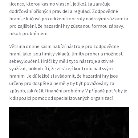
licence, kterou kasino vlastní, jelikož ta zaručuje
dodržování přísných pravidel a regulací. Zodpovědné
hraní je klíčové pro udržení kontroly nad svými sázkami a
pro zajištění, že hazardní hry zůstanou formou zábavy,
nikoli problémem.
Většina online kasin nabízí nástroje pro zodpovědné
hraní, jako jsou limity vkladů, limity proher a možnost
sebevyloučení. Hráči by měli tyto nástroje aktivně
využívat, pokud cítí, že ztrácejí kontrolu nad svým
hraním. Je důležité si uvědomit, že hazardní hry jsou
určeny pro dospělé a neměly by být považovány za
způsob, jak řešit finanční problémy. V případě potřeby je
k dispozici pomoc od specializovaných organizací.