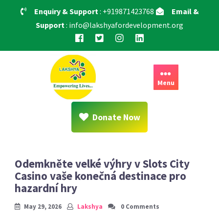
Skip
Enquiry & Support
: +919871423768
Email &
to
Support
: info@lakshyafordevelopment.org
content
Menu
Donate Now
Odemkněte velké výhry v Slots City
Casino vaše konečná destinace pro
hazardní hry
May 29, 2026
Lakshya
0 Comments