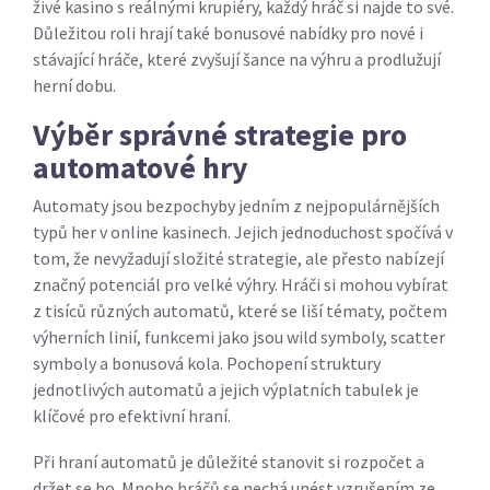
živé kasino s reálnými krupiéry, každý hráč si najde to své.
Důležitou roli hrají také bonusové nabídky pro nové i
stávající hráče, které zvyšují šance na výhru a prodlužují
herní dobu.
Výběr správné strategie pro
automatové hry
Automaty jsou bezpochyby jedním z nejpopulárnějších
typů her v online kasinech. Jejich jednoduchost spočívá v
tom, že nevyžadují složité strategie, ale přesto nabízejí
značný potenciál pro velké výhry. Hráči si mohou vybírat
z tisíců různých automatů, které se liší tématy, počtem
výherních linií, funkcemi jako jsou wild symboly, scatter
symboly a bonusová kola. Pochopení struktury
jednotlivých automatů a jejich výplatních tabulek je
klíčové pro efektivní hraní.
Při hraní automatů je důležité stanovit si rozpočet a
držet se ho. Mnoho hráčů se nechá unést vzrušením ze