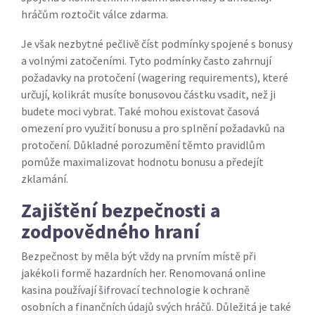
hráčům roztočit válce zdarma.
Je však nezbytné pečlivě číst podmínky spojené s bonusy
a volnými zatočeními. Tyto podmínky často zahrnují
požadavky na protočení (wagering requirements), které
určují, kolikrát musíte bonusovou částku vsadit, než ji
budete moci vybrat. Také mohou existovat časová
omezení pro využití bonusu a pro splnění požadavků na
protočení. Důkladné porozumění těmto pravidlům
pomůže maximalizovat hodnotu bonusu a předejít
zklamání.
Zajištění bezpečnosti a
zodpovědného hraní
Bezpečnost by měla být vždy na prvním místě při
jakékoli formě hazardních her. Renomovaná online
kasina používají šifrovací technologie k ochraně
osobních a finančních údajů svých hráčů. Důležitá je také