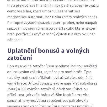
hry a překročí své finanční limity. Další strategií je využití
demo verzí her, které umožňují seznámit se s
mechanikou automatu bez rizika ztráty reálných peněz.
Postupné zvyšování sázek po sérii proher, nebo naopak
snižování po sérii výher, jsou další taktiky, které někteří
hráči používají, i když konečný výsledek je vždy ovlivněn
náhodou.
Uplatnění bonusů a volných
zatočení
Bonusy a volná zatočení jsou neodmyslitelnou součástí
online kasino zážitku, zejména pro nové hráče. Tyto
nabídky mají za cíl přilákat nové uživatele a odměnit
věrné hráče. Uvítací bonusy, jako je například nabídka až
2500 $ a 500 volných zatočení, představují skvělou
příležitost, jak začít hrát s větším kapitálem a více
šancemi na výhru. Volná zatočení jsou pak obvykle
spojena s konkrétními hracími automaty a umožňují