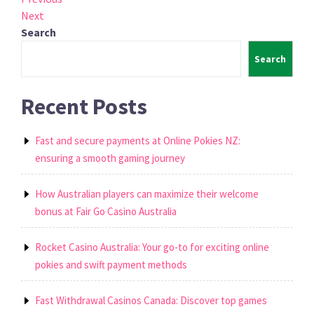
Post
Post
Next
Next
navigation
Post
Search
Search
Recent Posts
Fast and secure payments at Online Pokies NZ:
ensuring a smooth gaming journey
How Australian players can maximize their welcome
bonus at Fair Go Casino Australia
Rocket Casino Australia: Your go-to for exciting online
pokies and swift payment methods
Fast Withdrawal Casinos Canada: Discover top games