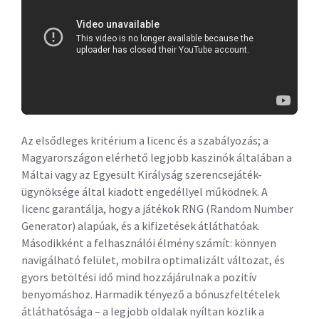
Az elsődleges kritérium a licenc és a szabályozás; a
Magyarországon elérhető legjobb kaszinók általában a
Máltai vagy az Egyesült Királyság szerencsejáték-
ügynöksége által kiadott engedéllyel működnek. A
licenc garantálja, hogy a játékok RNG (Random Number
Generator) alapúak, és a kifizetések átláthatóak.
Másodikként a felhasználói élmény számít: könnyen
navigálható felület, mobilra optimalizált változat, és
gyors betöltési idő mind hozzájárulnak a pozitív
benyomáshoz. Harmadik tényező a bónuszfeltételek
átláthatósága – a legjobb oldalak nyíltan közlik a