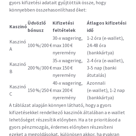
gyors kifizetési adatait gyűjtöttük össze, hogy
könnyebben összehasonlíthasd őket:
Üdvözlő
Kifizetési
Átlagos kifizetési
Kaszinó
bónusz
feltételek
idő
30‑x wagering,
1‑2 óra (e‑wallet),
Kaszinó
100 %/200 €
max 100 €
24‑48 óra
A
nyeremény
(bankkártya)
35‑x wagering,
2‑4 óra (e‑wallet),
Kaszinó
200 %/300 €
max 150 €
3‑5 nap (banki
B
nyeremény
átutalás)
40‑x wagering,
Azonnali
Kaszinó
150 %/250 €
max 200 €
(e‑wallet), 1‑2 nap
C
nyeremény
(bankkártya)
A táblázat alapján könnyen látható, hogy a gyors
kifizetésekkel rendelkező kaszinók általában a e‑wallet
lehetőséget részesítik előnyben. Ha a te prioritásod a
gyors pénzmozgás, érdemes előnyben részesíteni
ezeket a megoldásokat, különösen akkor, ha gyakran