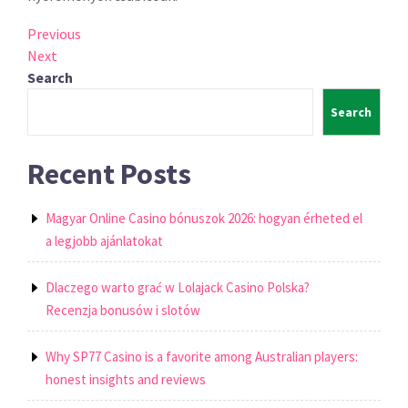
Post
Previous
Previous
Post
Next
Next
navigation
Post
Search
Search
Recent Posts
Magyar Online Casino bónuszok 2026: hogyan érheted el
a legjobb ajánlatokat
Dlaczego warto grać w Lolajack Casino Polska?
Recenzja bonusów i slotów
Why SP77 Casino is a favorite among Australian players:
honest insights and reviews