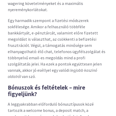
wagering követelményeket és a maximális
nyereménykorlátokat.
Egy harmadik szempont a fizetési módszerek
sokfélesége. Amikor a felhasználó többféle
bankkártyát, e-pénztárcát, valamint előre fizetett
megoldást is választhat, az csökkenti a befizetési
frusztrációt. Végül, a támogatás minősége sem
elhanyagolható: élő chat, telefonos ügyfélszolgálat és
többnyelvű email-es megoldás mind a profi
szolgáltatás jelei. Ha ezek a pontok együttesen jelen
vannak, akkor jó eséllyel egy valódi
legjobb kaszinó
oldalról
van szó.
Bónuszok és feltételek – mire
figyeljünk?
A leggyakrabban előforduló bónusztípusok közé
tartozik a welcome bonus, a deposit match, a