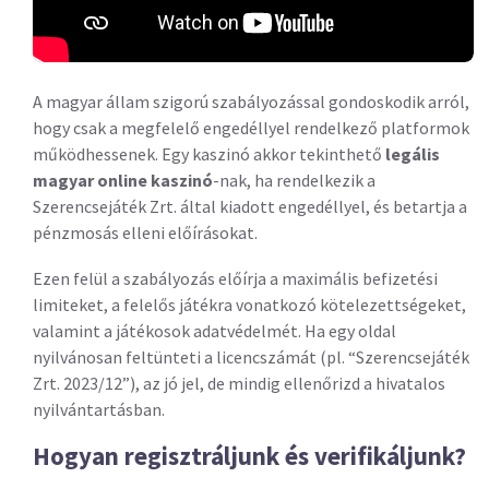
A magyar állam szigorú szabályozással gondoskodik arról,
hogy csak a megfelelő engedéllyel rendelkező platformok
működhessenek. Egy kaszinó akkor tekinthető
legális
magyar online kaszinó
-nak, ha rendelkezik a
Szerencsejáték Zrt. által kiadott engedéllyel, és betartja a
pénzmosás elleni előírásokat.
Ezen felül a szabályozás előírja a maximális befizetési
limiteket, a felelős játékra vonatkozó kötelezettségeket,
valamint a játékosok adatvédelmét. Ha egy oldal
nyilvánosan feltünteti a licencszámát (pl. “Szerencsejáték
Zrt. 2023/12”), az jó jel, de mindig ellenőrizd a hivatalos
nyilvántartásban.
Hogyan regisztráljunk és verifikáljunk?