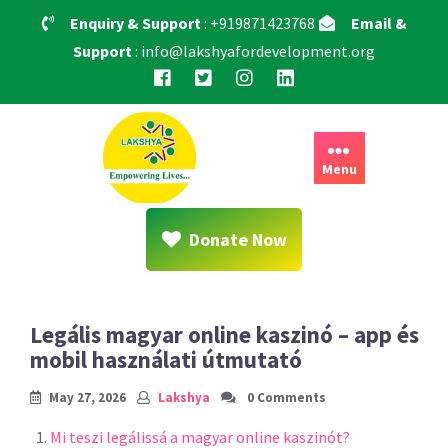
Skip
Enquiry & Support
: +919871423768
Email &
to
Support
: info@lakshyafordevelopment.org
content
Menu
Donate Now
Legális magyar online kaszinó – app és
mobil használati útmutató
May 27, 2026
Lakshya
0 Comments
Mi teszi legálissá a magyar online kaszinót?