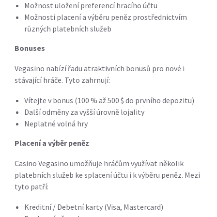
Možnost uložení preferencí hracího účtu
Možnosti placení a výběru peněz prostřednictvím
různých platebních služeb
Bonuses
Vegasino nabízí řadu atraktivních bonusů pro nové i
stávající hráče. Tyto zahrnují:
Vítejte v bonus (100 % až 500 $ do prvního depozitu)
Další odměny za vyšší úrovně lojality
Neplatné volná hry
Placení a výběr peněz
Casino Vegasino umožňuje hráčům využívat několik
platebních služeb ke splacení účtu i k výběru peněz. Mezi
tyto patří:
Kreditní / Debetní karty (Visa, Mastercard)