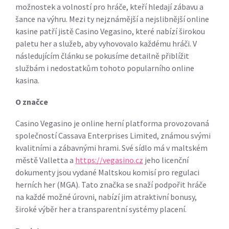
možnostek a volností pro hráče, kteří hledají zábavu a
šance na výhru. Mezi ty nejznámější a nejslibnější online
kasine patří jistě Casino Vegasino, které nabízí širokou
paletu her a služeb, aby vyhovovalo každému hráči. V
následujícím článku se pokusíme detailně přiblížit
službám i nedostatkům tohoto popularního online
kasina.
O značce
Casino Vegasino je online herní platforma provozovaná
společností Cassava Enterprises Limited, známou svými
kvalitními a zábavnými hrami. Své sídlo má v maltském
městě Valletta a
https://vegasino.cz
jeho licenční
dokumenty jsou vydané Maltskou komisí pro regulaci
herních her (MGA). Tato značka se snaží podpořit hráče
na každé možné úrovni, nabízí jim atraktivní bonusy,
široké výběr her a transparentní systémy placení.