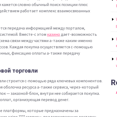
м кажется словно обычный поиск позиции плюс
-действием работает комплекс взаимосвязанных
ется передача информацией между порталом,
системой. Вместе-с этом
казино
дает-возможность
схема связи между частями а-также каким-именно
ссов. Каждая покупка осуществляется с-помощью
анных, фиксацию оплаты а-также передачу
вой торговли
R
вли строится с-помощью ряда ключевых компонентов.
я оболочка ресурса а-также сервиса, через-который
лок — заказной-блок, внутри нее собирается покупка.
плат, организующая перевод денег.
е платформы, которые предназначены за
кие azino 777 сервисы, поддерживающие доставку.