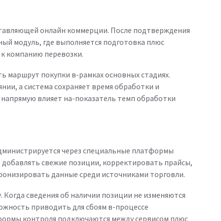
ставляющей онлайн коммерции. После подтверждения
тный модуль, где выполняется подготовка плюс
 к компанию перевозки.
ь маршрут покупки в-рамках основных стадиях.
нии, а система сохраняет время обработки и
 напрямую влияет на-показатель темп обработки
дминистрируется через специальные платформы
 добавлять свежие позиции, корректировать прайсы,
хронизировать данные среди источниками торговли.
. Когда сведения об наличии позиции не изменяются
ожность приводить для сбоям в-процессе
тформы контроля подключаются между сервисом плюс