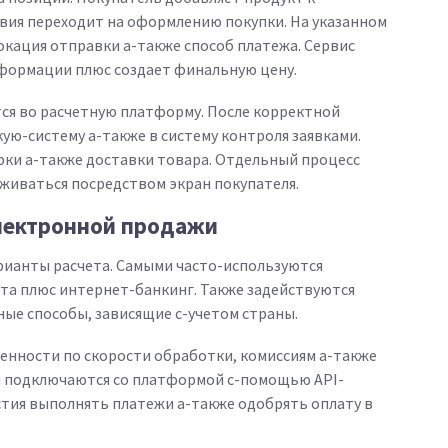
вия переходит на оформлению покупки. На указанном
окация отправки а-также способ платежа. Сервис
формации плюс создает финальную цену.
ся во расчетную платформу. После корректной
ую-систему а-также в систему контроля заявками.
орки а-также доставки товара. Отдельный процесс
еживаться посредством экран покупателя.
лектронной продажи
рианты расчета. Самыми часто-используются
та плюс интернет-банкинг. Также задействуются
ые способы, зависящие с-учетом страны.
нности по скорости обработки, комиссиям а-также
 подключаются со платформой с-помощью API-
стия выполнять платежи а-также одобрять оплату в