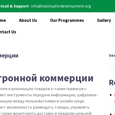
Email & Support
: info@lakshyafordevelopment.org
ome
About Us
Our Programmes
Gallery
ntact Us
мерции
Se
тронной коммерции
R
упли и реализации товаров а-также сервисов с-
яет инструменты передачи информации, цифровые-
кацию между пользователями в онлайн среде.
ют-возможность размещать товары, управлять
а-также мониторить доставку в пределах цельной