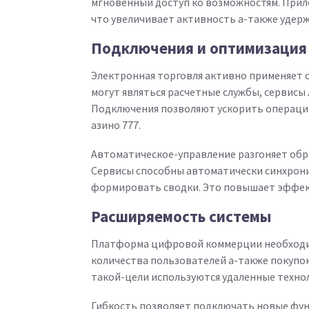
мгновенный доступ ко возможностям. При
что увеличивает активность а-также удер
Подключения и оптимизация
Электронная торговля активно применяет 
могут являться расчетные службы, сервисы
Подключения позволяют ускорить операци
азино 777.
Автоматическое-управление разгоняет обр
Сервисы способны автоматически синхрон
формировать сводки. Это повышает эффе
Расширяемость системы
Платформа цифровой коммерции необходи
количества пользователей а-также покупо
такой-цели используются удаленные техно
Гибкость позволяет подключать новые фун