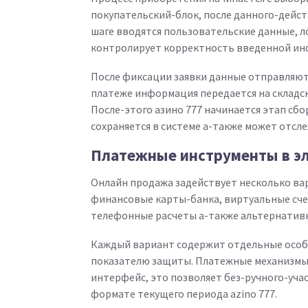
покупательский-блок, после данного-дейст
шаге вводятся пользовательские данные, л
контролирует корректность введенной ин
После фиксации заявки данные отправляют
платеже информация передается на складск
После-этого азино 777 начинается этап сб
сохраняется в системе а-также может отсл
Платежные инструменты в э
Онлайн продажа задействует несколько ва
финансовые карты-банка, виртуальные сче
телефонные расчеты а-также альтернативн
Каждый вариант содержит отдельные особе
показателю защиты. Платежные механизмы
интерфейс, это позволяет без-ручного-уча
формате текущего периода azino 777.