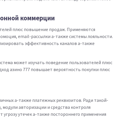
ронной коммерции
ателей плюс повышение продаж. Применяются
омоция, email-рассылки а-также системы лояльности.
лизировать эффективность каналов а-также
истема может изучать поведение пользователей плюс
дход азино 777 повышает вероятность покупки плюс
личных а-также платежных реквизитов. Ради такой-
, модули авторизации и средства контроля
т угрозу утечек а-также постороннего применения