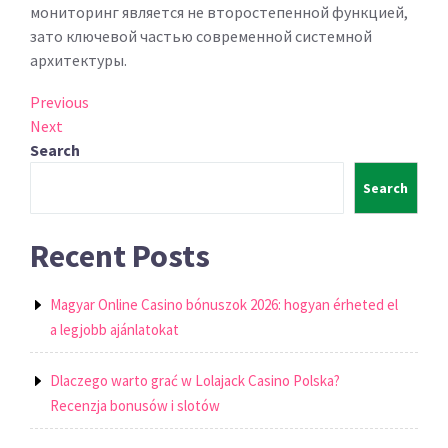
мониторинг является не второстепенной функцией,
зато ключевой частью современной системной
архитектуры.
Post
Previous
Previous
Post
Next
Next
navigation
Post
Search
Search
Recent Posts
Magyar Online Casino bónuszok 2026: hogyan érheted el
a legjobb ajánlatokat
Dlaczego warto grać w Lolajack Casino Polska?
Recenzja bonusów i slotów