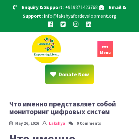
Skip
Enquiry & Support
: +919871423768
Email &
to
Support
: info@lakshyafordevelopment.org
content
Menu
Donate Now
Что именно представляет собой
мониторинг цифровых систем
May 26, 2026
Lakshya
0 Comments
Что именно