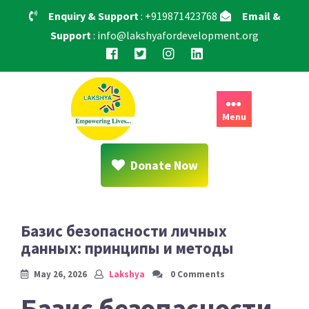
Skip
Enquiry & Support
: +919871423768
Email &
to
Support
: info@lakshyafordevelopment.org
content
Menu
Donate Now
Базис безопасности личных
данных: принципы и методы
May 26, 2026
Lakshya
0 Comments
Базис безопасности