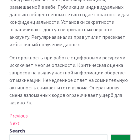
размещаемой в вебе. Публикация индивидуальных
данных в общественных сетях создает опасности для
конфиденциальности. Установки секретности
ограничивают доступ непричастных персон к
аккаунту. Регулярная анализ прав утилит пресекает
избыточный получение данных.
Осторожность при работе с цифровыми ресурсами
исключает многие опасности. Критическая оценка
запросов на выдачу частной информации оберегает
от махинаций. Немедленное ответ на сомнительную
активность снижает итоги взлома. Оперативная
смена взломанных кодов ограничивает ущерб для
казино 7к.
Post
Previous
Previous
Post
Next
Next
navigation
Post
Search