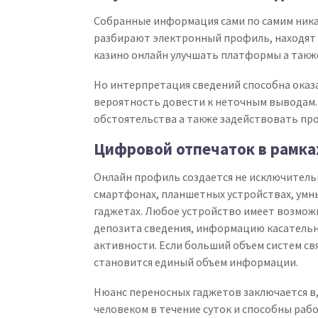
Собранные информация сами по самим никак
разбирают электронный профиль, находят с
казино онлайн улучшать платформы а такж
Но интерпретация сведений способна оказ
вероятность довести к неточным выводам
обстоятельства а также задействовать пр
Цифровой отпечаток в рамка
Онлайн профиль создается не исключительн
смартфонах, планшетных устройствах, умны
гаджетах. Любое устройство имеет возмож
депозита сведения, информацию касательн
активности. Если больший объем систем св
становится единый объем информации.
Нюанс переносных гаджетов заключается в,
человеком в течение суток и способны раб