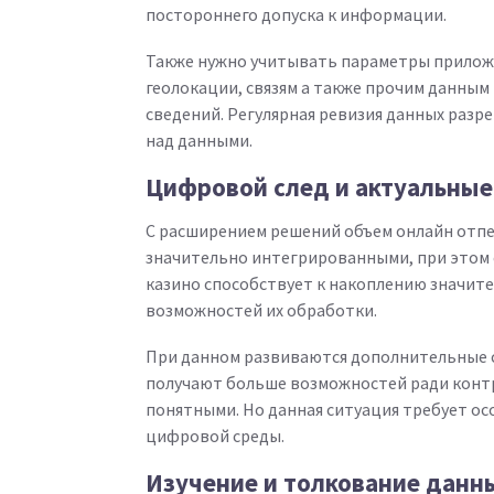
постороннего допуска к информации.
Также нужно учитывать параметры приложе
геолокации, связям а также прочим данным
сведений. Регулярная ревизия данных раз
над данными.
Цифровой след и актуальные
С расширением решений объем онлайн отпе
значительно интегрированными, при этом
казино способствует к накоплению значит
возможностей их обработки.
При данном развиваются дополнительные с
получают больше возможностей ради контр
понятными. Но данная ситуация требует ос
цифровой среды.
Изучение и толкование данн