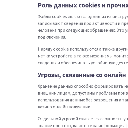
Роль данных cookies и прочи
Файлы cookies являются одним из из инст
записывают сведения про активности и пре
человека при следующих обращениях. Это 
подключения.
Наряду с cookie используются а также друг
метки устройств а также механизмы монит
сведения и обеспечивать устойчивую деяте
Угрозы, связанные со онлайн
Хранение данных способно формировать не
внешним лицам, допустимы проблемы прив
использования данных без разрешения а так
казино онлайн получении.
Отдельной угрозой считается сложность уп
знание про того, какого типа информация 