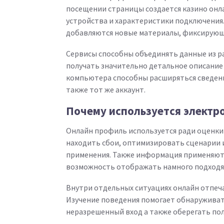
посещении страницы создается казино он
устройства и характеристики подключения
добавляются новые материалы, фиксирующ
Сервисы способны объединять данные из р
получать значительно детальное описание 
компьютера способны расширяться сведения
также тот же аккаунт.
Почему используется электр
Онлайн профиль используется ради оценки 
находить сбои, оптимизировать сценарии 
применения. Также информация применяютс
возможность отображать намного подходя
Внутри отдельных ситуациях онлайн отпеч
Изучение поведения помогает обнаружива
неразрешенный вход а также оберегать по