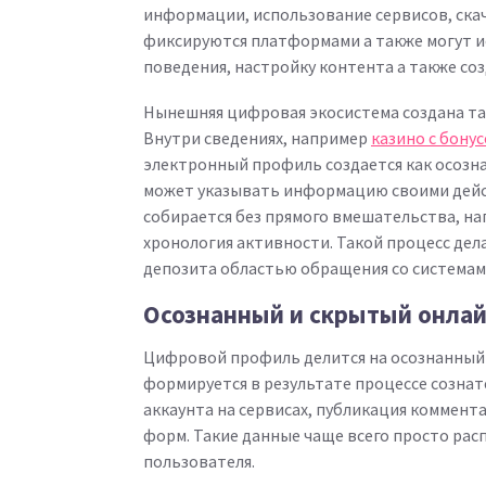
информации, использование сервисов, ска
фиксируются платформами а также могут ис
поведения, настройку контента а также со
Нынешняя цифровая экосистема создана т
Внутри сведениях, например
казино с бону
электронный профиль создается как осозна
может указывать информацию своими дейс
собирается без прямого вмешательства, н
хронология активности. Такой процесс дел
депозита областью обращения со системам
Осознанный и скрытый онла
Цифровой профиль делится на осознанный
формируется в результате процессе созна
аккаунта на сервисах, публикация коммент
форм. Такие данные чаще всего просто рас
пользователя.