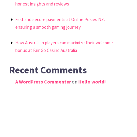
honest insights and reviews
Fast and secure payments at Online Pokies NZ:
ensuring a smooth gaming journey
How Australian players can maximize their welcome
bonus at Fair Go Casino Australia
Recent Comments
A WordPress Commenter
on
Hello world!