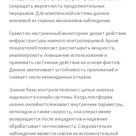
сокращать вероятность продолжительных
перерывов. Для комплексной системы данное
ключевой из главных механизмов наблюдения.
Грамотно настроенный мониторинг делает действие
инфраструктуры намного контролируемой. Архив
показателей помогает рассчитывать мощности,
анализировать повышение использования и
принимать системные действия на основе фактов.
Данное увеличивает устойчивость приложений и
снижает число неожиданных отказов.
Знание базы контроля полезно с целью анализа
надежности онлайн системы. Когда платформа
казино онлайнотслеживает внутренние параметры,
неполадки а также скорость, она оперативнее
возвращается после инцидентов и надежнее
обрабатывает интенсивность. Следовательно
наблюдение является совсем не вспомогательной