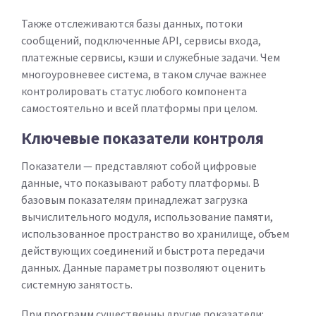
Также отслеживаются базы данных, потоки
сообщений, подключенные API, сервисы входа,
платежные сервисы, кэши и служебные задачи. Чем
многоуровневее система, в таком случае важнее
контролировать статус любого компонента
самостоятельно и всей платформы при целом.
Ключевые показатели контроля
Показатели — представляют собой цифровые
данные, что показывают работу платформы. В
базовым показателям принадлежат загрузка
вычислительного модуля, использование памяти,
использованное пространство во хранилище, объем
действующих соединений и быстрота передачи
данных. Данные параметры позволяют оценить
системную занятость.
При программ существенны другие показатели: