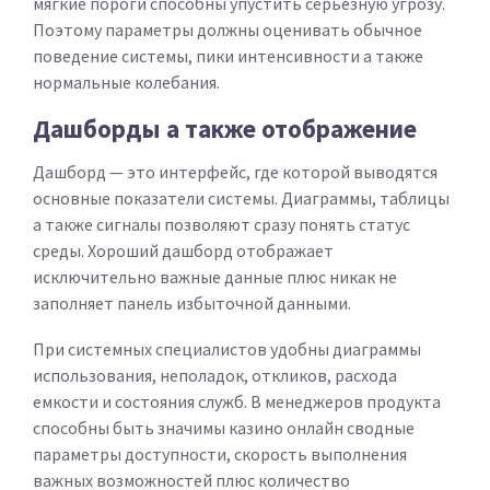
мягкие пороги способны упустить серьезную угрозу.
Поэтому параметры должны оценивать обычное
поведение системы, пики интенсивности а также
нормальные колебания.
Дашборды а также отображение
Дашборд — это интерфейс, где которой выводятся
основные показатели системы. Диаграммы, таблицы
а также сигналы позволяют сразу понять статус
среды. Хороший дашборд отображает
исключительно важные данные плюс никак не
заполняет панель избыточной данными.
При системных специалистов удобны диаграммы
использования, неполадок, откликов, расхода
емкости и состояния служб. В менеджеров продукта
способны быть значимы казино онлайн сводные
параметры доступности, скорость выполнения
важных возможностей плюс количество