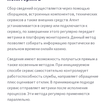
Сбор сведений осуществляется через помощью
сборщиков, встроенных компонентов, технических
сервисов а также внешних средств. Агент
устанавливается в сервер или подключается к
сервису, по завершении этого регулярно передает
метрики в платформу мониторинга. Данный метод
позволяет собирать информацию практически во
реальном времени онлайн казино.
Сведения имеют возможность получаться прямым а
также косвенным методом. При инициируемом
способе сервис самостоятельно контролирует
работоспособность службы, направляет обращение
плюс оценивает отклик. В принимающем подходе
сервис отправляет метрики после исполнения
процессов. Эти метода регулярно применяются
параллельно.