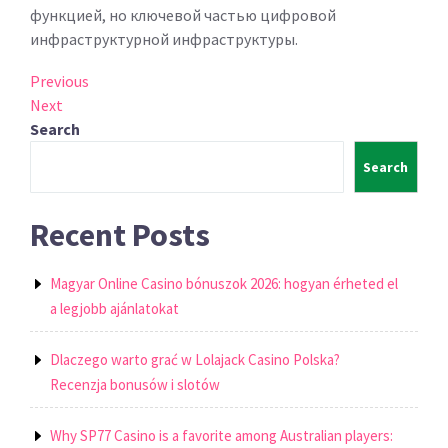
функцией, но ключевой частью цифровой
инфраструктурной инфраструктуры.
Post
Previous
Previous
Post
Next
Next
navigation
Post
Search
Search
Recent Posts
Magyar Online Casino bónuszok 2026: hogyan érheted el
a legjobb ajánlatokat
Dlaczego warto grać w Lolajack Casino Polska?
Recenzja bonusów i slotów
Why SP77 Casino is a favorite among Australian players: