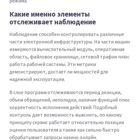
режима.
Какие именно элементы
отслеживает наблюдение
Наблюдение способен контролировать различные
части электронной инфраструктуры. На части машин
измеряются вычислительный модуль, оперативная
область, файловое хранилище, сетевой трафик плюс
работа рабочей системы. Эти метрики
демонстрируют, достает ли мощностей для
надежной эксплуатации.
В слое программ отслеживаются период реакции,
объем обращений, неполадки, наличие функций плюс
корректность исполнения действий. Подобный
контроль дает возможность выяснить, по какому
принципу сервис работает относительно позиции
оценки пользователя а также как сильно быстро
обрабатывает запросы казино онлайн.