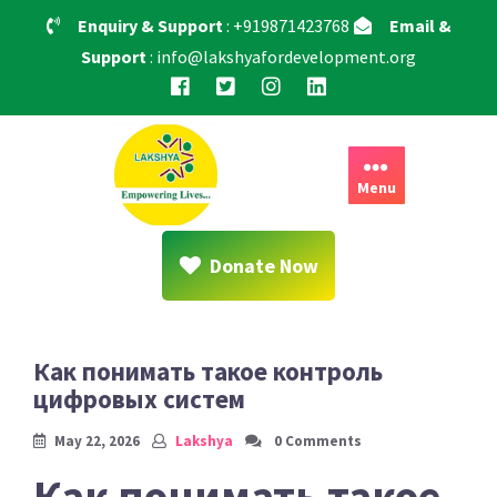
Skip
Enquiry & Support
: +919871423768
Email &
to
Support
: info@lakshyafordevelopment.org
content
Menu
Donate Now
Как понимать такое контроль
цифровых систем
May 22, 2026
Lakshya
0 Comments
Как понимать такое