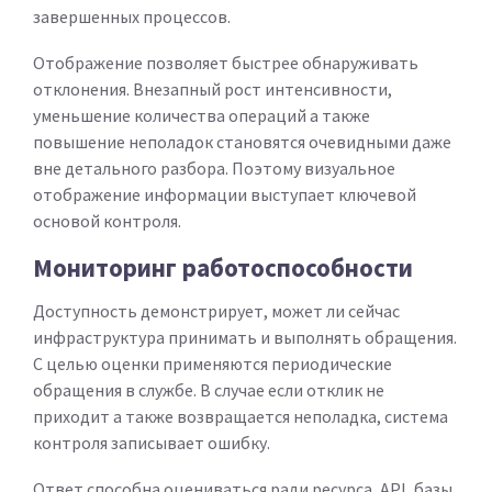
завершенных процессов.
Отображение позволяет быстрее обнаруживать
отклонения. Внезапный рост интенсивности,
уменьшение количества операций а также
повышение неполадок становятся очевидными даже
вне детального разбора. Поэтому визуальное
отображение информации выступает ключевой
основой контроля.
Мониторинг работоспособности
Доступность демонстрирует, может ли сейчас
инфраструктура принимать и выполнять обращения.
С целью оценки применяются периодические
обращения в службе. В случае если отклик не
приходит а также возвращается неполадка, система
контроля записывает ошибку.
Ответ способна оцениваться ради ресурса, API, базы