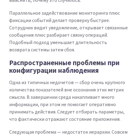
выяснить, почему это случилось.
Параллельное задействование мониторинга плюс
фиксации событий делает проверку быстрее.
Сотрудник видит уведомление, открывает связанные
сообщения плюс разбирает связку операций.
Подобный подход уменьшает длительность
возврата системы затем сбоя.
Распространенные проблемы при
конфигурации наблюдения
Одна из типичных недочетов — сбор очень крупного
количества показателей вне осознания этих метрик
смысла. В завершении среда накапливает много
информации, при этом не помогает оперативно
принимать действия. Следует отбирать параметры,
что фактически отражают состояние приложения.
Следующая проблема — недостаток иерархии. Совсем