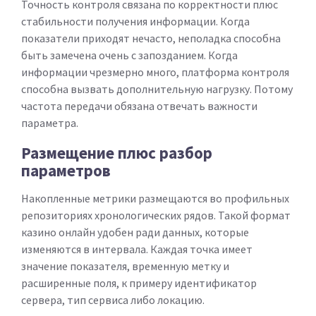
Точность контроля связана по корректности плюс
стабильности получения информации. Когда
показатели приходят нечасто, неполадка способна
быть замечена очень с запозданием. Когда
информации чрезмерно много, платформа контроля
способна вызвать дополнительную нагрузку. Потому
частота передачи обязана отвечать важности
параметра.
Размещение плюс разбор
параметров
Накопленные метрики размещаются во профильных
репозиториях хронологических рядов. Такой формат
казино онлайн удобен ради данных, которые
изменяются в интервала. Каждая точка имеет
значение показателя, временную метку и
расширенные поля, к примеру идентификатор
сервера, тип сервиса либо локацию.