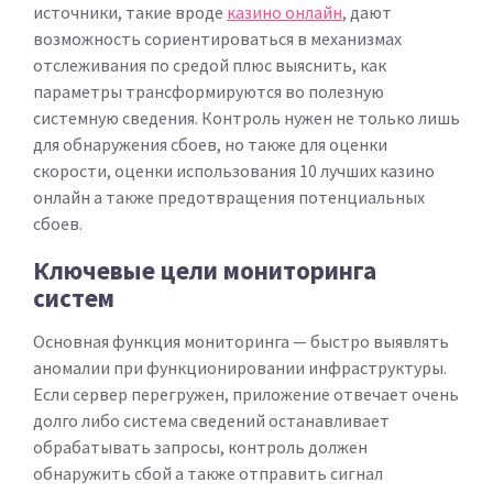
источники, такие вроде
казино онлайн
, дают
возможность сориентироваться в механизмах
отслеживания по средой плюс выяснить, как
параметры трансформируются во полезную
системную сведения. Контроль нужен не только лишь
для обнаружения сбоев, но также для оценки
скорости, оценки использования 10 лучших казино
онлайн а также предотвращения потенциальных
сбоев.
Ключевые цели мониторинга
систем
Основная функция мониторинга — быстро выявлять
аномалии при функционировании инфраструктуры.
Если сервер перегружен, приложение отвечает очень
долго либо система сведений останавливает
обрабатывать запросы, контроль должен
обнаружить сбой а также отправить сигнал