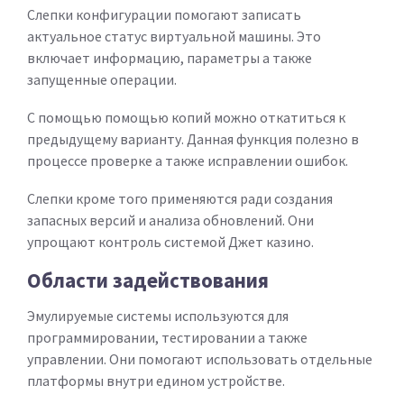
Слепки конфигурации помогают записать
актуальное статус виртуальной машины. Это
включает информацию, параметры а также
запущенные операции.
С помощью помощью копий можно откатиться к
предыдущему варианту. Данная функция полезно в
процессе проверке а также исправлении ошибок.
Слепки кроме того применяются ради создания
запасных версий и анализа обновлений. Они
упрощают контроль системой Джет казино.
Области задействования
Эмулируемые системы используются для
программировании, тестировании а также
управлении. Они помогают использовать отдельные
платформы внутри едином устройстве.