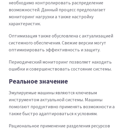
необходимо контролировать распределение
возможностей. Данный процесс предполагает
мониторинг нагрузки а также настройку
характеристик.
Оптимизация также обусловлена с актуализацией
системного обеспечения. Свежие версии могут
оптимизировать эффективность и защиту.
Периодический мониторинг позволяет находить
ошибки и совершенствовать состояние системы.
Реальное значение
Эмулируемые машины являются ключевым
инструментом актуальной системы. Машины
помогают продуктивно применять возможности а
также быстро адаптироваться к условиям.
Рациональное применение разделения ресурсов