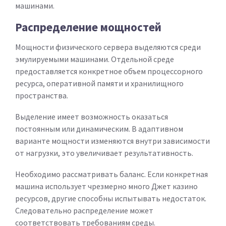
машинами.
Распределение мощностей
Мощности физического сервера выделяются среди
эмулируемыми машинами. Отдельной среде
предоставляется конкретное объем процессорного
ресурса, оперативной памяти и хранилищного
пространства.
Выделение имеет возможность оказаться
постоянным или динамическим. В адаптивном
варианте мощности изменяются внутри зависимости
от нагрузки, это увеличивает результативность.
Необходимо рассматривать баланс. Если конкретная
машина использует чрезмерно много Джет казино
ресурсов, другие способны испытывать недостаток.
Следовательно распределение может
соответствовать требованиям среды.