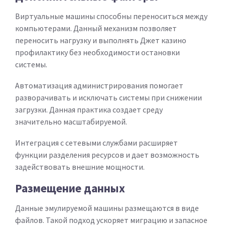
Виртуальные машины способны переноситься между
компьютерами. Данный механизм позволяет
переносить нагрузку и выполнять Джет казино
профилактику без необходимости остановки
системы.
Автоматизация администрирования помогает
разворачивать и исключать системы при снижении
загрузки. Данная практика создает среду
значительно масштабируемой.
Интеграция с сетевыми службами расширяет
функции разделения ресурсов и дает возможность
задействовать внешние мощности.
Размещение данных
Данные эмулируемой машины размещаются в виде
файлов. Такой подход ускоряет миграцию и запасное