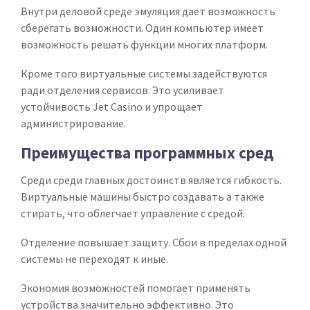
Внутри деловой среде эмуляция дает возможность
сберегать возможности. Один компьютер имеет
возможность решать функции многих платформ.
Кроме того виртуальные системы задействуются
ради отделения сервисов. Это усиливает
устойчивость Jet Casino и упрощает
администрирование.
Преимущества программных сред
Среди среди главных достоинств является гибкость.
Виртуальные машины быстро создавать а также
стирать, что облегчает управление с средой.
Отделение повышает защиту. Сбои в пределах одной
системы не переходят к иные.
Экономия возможностей помогает применять
устройства значительно эффективно. Это