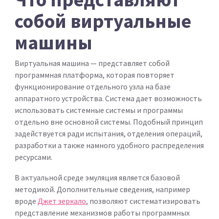
собой виртуальные
машины
Виртуальная машина — представляет собой
программная платформа, которая повторяет
функционирование отдельного узла на базе
аппаратного устройства. Система дает возможность
использовать системные системы и программы
отдельно вне основной системы. Подобный принцип
задействуется ради испытания, отделения операций,
разработки а также намного удобного распределения
ресурсами.
В актуальной среде эмуляция является базовой
методикой. Дополнительные сведения, например
вроде
Джет зеркало
, позволяют систематизировать
представление механизмов работы программных