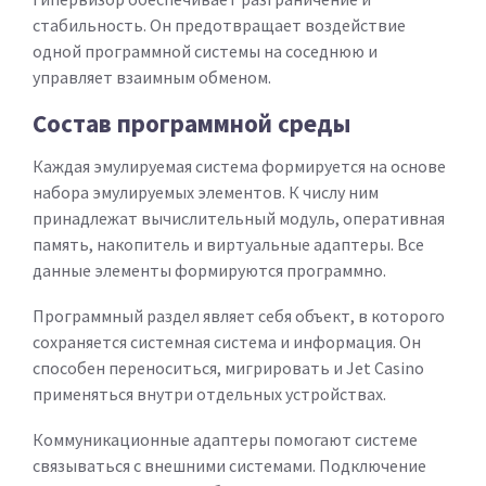
стабильность. Он предотвращает воздействие
одной программной системы на соседнюю и
управляет взаимным обменом.
Состав программной среды
Каждая эмулируемая система формируется на основе
набора эмулируемых элементов. К числу ним
принадлежат вычислительный модуль, оперативная
память, накопитель и виртуальные адаптеры. Все
данные элементы формируются программно.
Программный раздел являет себя объект, в которого
сохраняется системная система и информация. Он
способен переноситься, мигрировать и Jet Casino
применяться внутри отдельных устройствах.
Коммуникационные адаптеры помогают системе
связываться с внешними системами. Подключение