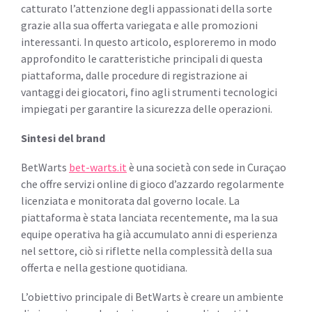
catturato l’attenzione degli appassionati della sorte
grazie alla sua offerta variegata e alle promozioni
interessanti. In questo articolo, esploreremo in modo
approfondito le caratteristiche principali di questa
piattaforma, dalle procedure di registrazione ai
vantaggi dei giocatori, fino agli strumenti tecnologici
impiegati per garantire la sicurezza delle operazioni.
Sintesi del brand
BetWarts
bet-warts.it
è una società con sede in Curaçao
che offre servizi online di gioco d’azzardo regolarmente
licenziata e monitorata dal governo locale. La
piattaforma è stata lanciata recentemente, ma la sua
equipe operativa ha già accumulato anni di esperienza
nel settore, ciò si riflette nella complessità della sua
offerta e nella gestione quotidiana.
L’obiettivo principale di BetWarts è creare un ambiente