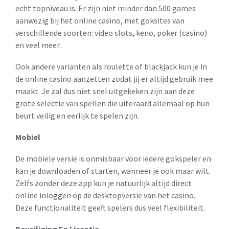
echt topniveau is. Er zijn niet minder dan 500 games
aanwezig bij het online casino, met goksites van
verschillende soorten: video slots, keno, poker (casino)
en veel meer.
Ook andere varianten als roulette of blackjack kun je in
de online casino aanzetten zodat jij er altijd gebruik mee
maakt. Je zal dus niet snel uitgekeken zijn aan deze
grote selectie van spellen die uiteraard allemaal op hun
beurt veilig en eerlijk te spelen zijn.
Mobiel
De mobiele versie is onmisbaar voor iedere gokspeler en
kan je downloaden of starten, wanneer je ook maar wilt.
Zelfs zonder deze app kun je natuurlijk altijd direct
online inloggen op de desktopversie van het casino.
Deze functionaliteit geeft spelers dus veel flexibiliteit.