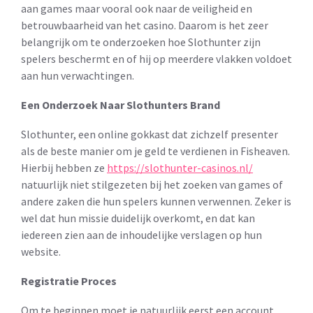
aan games maar vooral ook naar de veiligheid en
betrouwbaarheid van het casino. Daarom is het zeer
belangrijk om te onderzoeken hoe Slothunter zijn
spelers beschermt en of hij op meerdere vlakken voldoet
aan hun verwachtingen.
Een Onderzoek Naar Slothunters Brand
Slothunter, een online gokkast dat zichzelf presenter
als de beste manier om je geld te verdienen in Fisheaven.
Hierbij hebben ze
https://slothunter-casinos.nl/
natuurlijk niet stilgezeten bij het zoeken van games of
andere zaken die hun spelers kunnen verwennen. Zeker is
wel dat hun missie duidelijk overkomt, en dat kan
iedereen zien aan de inhoudelijke verslagen op hun
website.
Registratie Proces
Om te beginnen moet je natuurlijk eerst een account