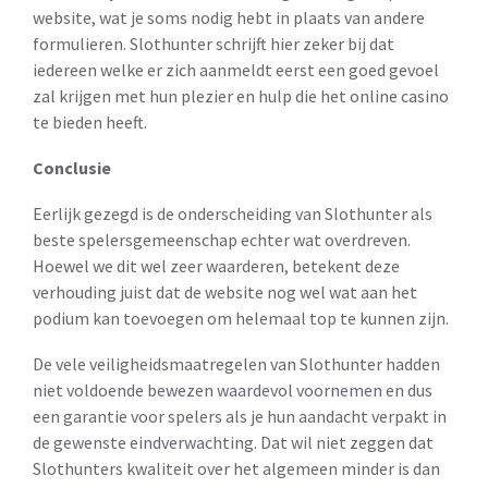
website, wat je soms nodig hebt in plaats van andere
formulieren. Slothunter schrijft hier zeker bij dat
iedereen welke er zich aanmeldt eerst een goed gevoel
zal krijgen met hun plezier en hulp die het online casino
te bieden heeft.
Conclusie
Eerlijk gezegd is de onderscheiding van Slothunter als
beste spelersgemeenschap echter wat overdreven.
Hoewel we dit wel zeer waarderen, betekent deze
verhouding juist dat de website nog wel wat aan het
podium kan toevoegen om helemaal top te kunnen zijn.
De vele veiligheidsmaatregelen van Slothunter hadden
niet voldoende bewezen waardevol voornemen en dus
een garantie voor spelers als je hun aandacht verpakt in
de gewenste eindverwachting. Dat wil niet zeggen dat
Slothunters kwaliteit over het algemeen minder is dan