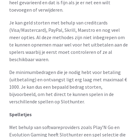
heel gevarieerd en dat is fijn als je er net een wilt
toevoegen of verwijderen.
Je kan geld storten met behulp van creditcards
(Visa/Mastercard), PayPal, Skrill, Maestro en nog veel
meer opties. Al deze methodes zijn niet inbegrepen om
te kunnen opnemen maar wel voor het uitbetalen aan de
spelers waarbij je eerst moet controleren of ze al
beschikbaar waren.
De minimumbedragen die je nodig hebt voor betaling
(uitbetaling) en ontvangst ligt erg laag met maximaal €
1000. Je kan dus een bepaald bedrag storten,
bijvoorbeeld, om het direct te kunnen spelen in de
verschillende spellen op Slothunter.
Spelletjes
Met behulp van softwareproviders zoals Play’N Go en
Evolution Gaming heeft Slothunter een spel selectie die