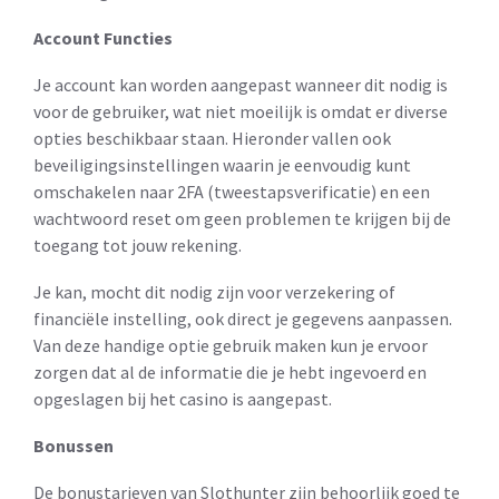
Account Functies
Je account kan worden aangepast wanneer dit nodig is
voor de gebruiker, wat niet moeilijk is omdat er diverse
opties beschikbaar staan. Hieronder vallen ook
beveiligingsinstellingen waarin je eenvoudig kunt
omschakelen naar 2FA (tweestapsverificatie) en een
wachtwoord reset om geen problemen te krijgen bij de
toegang tot jouw rekening.
Je kan, mocht dit nodig zijn voor verzekering of
financiële instelling, ook direct je gegevens aanpassen.
Van deze handige optie gebruik maken kun je ervoor
zorgen dat al de informatie die je hebt ingevoerd en
opgeslagen bij het casino is aangepast.
Bonussen
De bonustarieven van Slothunter zijn behoorlijk goed te