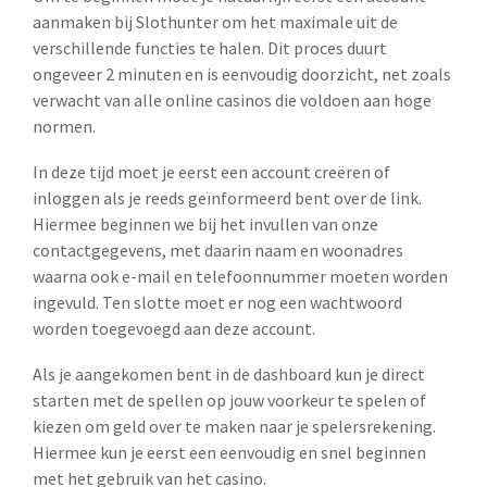
aanmaken bij Slothunter om het maximale uit de
verschillende functies te halen. Dit proces duurt
ongeveer 2 minuten en is eenvoudig doorzicht, net zoals
verwacht van alle online casinos die voldoen aan hoge
normen.
In deze tijd moet je eerst een account creëren of
inloggen als je reeds geïnformeerd bent over de link.
Hiermee beginnen we bij het invullen van onze
contactgegevens, met daarin naam en woonadres
waarna ook e-mail en telefoonnummer moeten worden
ingevuld. Ten slotte moet er nog een wachtwoord
worden toegevoegd aan deze account.
Als je aangekomen bent in de dashboard kun je direct
starten met de spellen op jouw voorkeur te spelen of
kiezen om geld over te maken naar je spelersrekening.
Hiermee kun je eerst een eenvoudig en snel beginnen
met het gebruik van het casino.