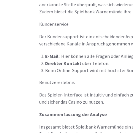
anerkannte Stelle überprüft, was sich wiederu
Zudem bietet die Spielbank Warnemünde ihre 
Kundenservice
Der Kundensupport ist ein entscheidender Aspe
verschiedene Kanäle in Anspruch genommen w
E-Mail
: Hier können alle Fragen oder Anli
Direkter Kontakt
über Telefon.
Beim Online-Support wird mit höchster Sor
Benutzererlebnis
Das Spieler-Interface ist intuitiv und einfach
und sicher das Casino zu nutzen.
Zusammenfassung der Analyse
Insgesamt bietet Spielbank Warnemünde ein 