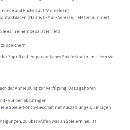
nemünde und klicken auf “Anmelden”
 Kontaktdaten (Name, E-Mail-Adresse, Telefonnummer)
Sie es in einem separaten Feld
 zu speichern
ler Zugriff auf ihr persönliches Spielerkonto, mit dem sie
ach der Anmeldung zur Verfügung. Dazu gehören:
 und -Runden abzufragen
tuelle Spielerkonto-Geschäft mit Auszahlungen, Einlagen
tigungen, zu überprüfen was an Spielern neu ist.