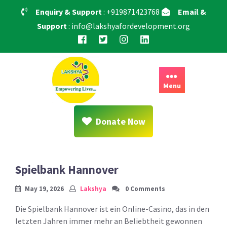
Skip
Enquiry & Support
: +919871423768
Email &
to
Support
: info@lakshyafordevelopment.org
content
Menu
Donate Now
Spielbank Hannover
May 19, 2026
Lakshya
0 Comments
Die Spielbank Hannover ist ein Online-Casino, das in den
letzten Jahren immer mehr an Beliebtheit gewonnen