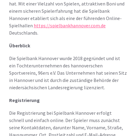
hat. Mit einer Vielzahl von Spielen, attraktiven Boni und
einem sicheren Spielerfahrung hat die Spielbank
Hannover etabliert sich als eine der führenden Online-
Spielhallen
https://spielbankhannover.com.de
Deutschlands.
Überblick
Die Spielbank Hannover wurde 2018 gegründet und ist
ein Tochterunternehmen des hannoverschen
Sportvereins, 96ers e.V. Das Unternehmen hat seinen Sitz
in Hannover und ist durch die zuständige Behörde der
niedersächsischen Landesregierung lizenziert.
Registrierung
Die Registrierung bei Spielbank Hannover erfolgt
schnell und einfach online. Der Spieler muss zunächst
seine Kontaktdaten, darunter Name, Vorname, Straße,
Hausnummer, Ort, Postleitzahl und E-Mail-Adresse,