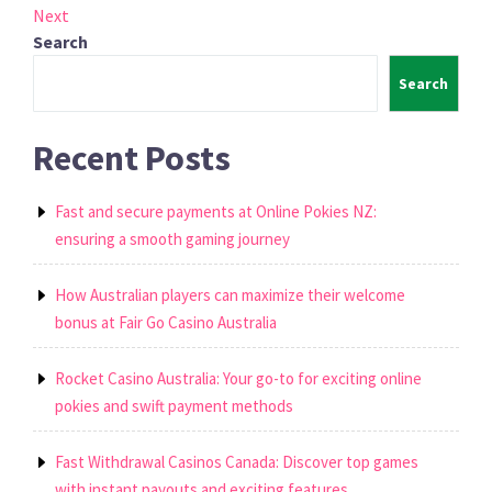
Post
Next
Next
navigation
Post
Search
Search
Recent Posts
Fast and secure payments at Online Pokies NZ:
ensuring a smooth gaming journey
How Australian players can maximize their welcome
bonus at Fair Go Casino Australia
Rocket Casino Australia: Your go-to for exciting online
pokies and swift payment methods
Fast Withdrawal Casinos Canada: Discover top games
with instant payouts and exciting features