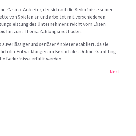
e-Casino-Anbieter, der sich auf die Bedürfnisse seiner
lette von Spielen an und arbeitet mit verschiedenen
zungsleistung des Unternehmens reicht vom Lösen
n bis hin zum Thema Zahlungsmethoden.
uverlässiger und seriöser Anbieter etabliert, da sie
tlich der Entwicklungen im Bereich des Online-Gambling
alle Bedürfnisse erfüllt werden.
Next
Next
Post