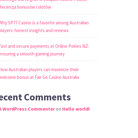
Recenzja bonusów i slotów
Why SP77 Casino is a favorite among Australian
players: honest insights and reviews
Fast and secure payments at Online Pokies NZ:
ensuring a smooth gaming journey
How Australian players can maximize their
welcome bonus at Fair Go Casino Australia
ecent Comments
A WordPress Commenter
on
Hello world!