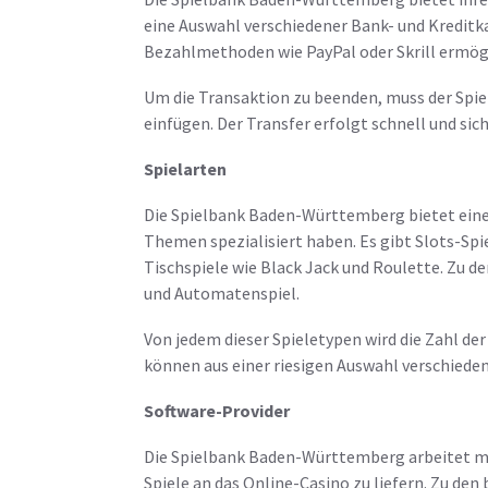
eine Auswahl verschiedener Bank- und Kredit
Bezahlmethoden wie PayPal oder Skrill ermög
Um die Transaktion zu beenden, muss der Spie
einfügen. Der Transfer erfolgt schnell und si
Spielarten
Die Spielbank Baden-Württemberg bietet eine b
Themen spezialisiert haben. Es gibt Slots-Spi
Tischspiele wie Black Jack und Roulette. Zu 
und Automatenspiel.
Von jedem dieser Spieletypen wird die Zahl der
können aus einer riesigen Auswahl verschiede
Software-Provider
Die Spielbank Baden-Württemberg arbeitet m
Spiele an das Online-Casino zu liefern. Zu d