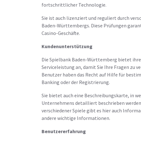
fortschrittlicher Technologie.
Sie ist auch lizenziert und reguliert durch v
Baden-Württembergs. Diese Prüfungen garantie
Casino-Geschäfte.
Kundenunterstützung
Die Spielbank Baden-Württemberg bietet ihr
Serviceleistung an, damit Sie Ihre Fragen zu 
Benutzer haben das Recht auf Hilfe für best
Banking oder der Registrierung.
Sie bietet auch eine Beschreibungskarte, in w
Unternehmens detailliert beschrieben werden.
verschiedener Spiele gibt es hier auch Inf
andere wichtige Informationen.
Benutzererfahrung