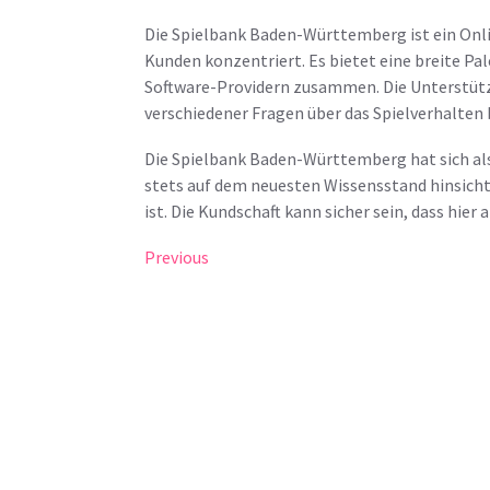
Die Spielbank Baden-Württemberg ist ein Onlin
Kunden konzentriert. Es bietet eine breite Pa
Software-Providern zusammen. Die Unterstüt
verschiedener Fragen über das Spielverhalte
Die Spielbank Baden-Württemberg hat sich als z
stets auf dem neuesten Wissensstand hinsich
ist. Die Kundschaft kann sicher sein, dass hier 
Post
Previous
Previous
Post
navigation