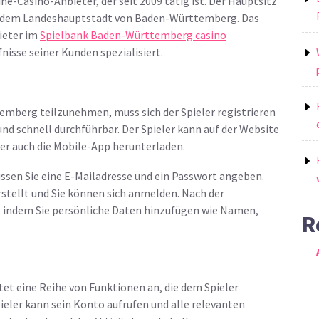
e-Casino-Anbieter, der seit 2009 tätig ist. Der Hauptsitz
t, dem Landeshauptstadt von Baden-Württemberg. Das
ieter im
Spielbank Baden-Württemberg casino
nisse seiner Kunden spezialisiert.
mberg teilzunehmen, muss sich der Spieler registrieren
und schnell durchführbar. Der Spieler kann auf der Website
er auch die Mobile-App herunterladen.
sen Sie eine E-Mailadresse und ein Passwort angeben.
stellt und Sie können sich anmelden. Nach der
, indem Sie persönliche Daten hinzufügen wie Namen,
R
t eine Reihe von Funktionen an, die dem Spieler
pieler kann sein Konto aufrufen und alle relevanten