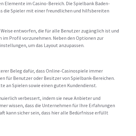
ten Elemente im Casino-Bereich. Die Spielbank Baden-
s die Spieler mit einer freundlichen und hilfsbereiten
eise entworfen, die für alle Benutzer zugänglich ist und
n im Profil vorzunehmen. Neben den Optionen zur
instellungen, um das Layout anzupassen.
erer Beleg dafür, dass Online-Casinospiele immer
en für Benutzer oder Besitzer von Spielbank-Bereichen.
ette an Spielen sowie einen guten Kundendienst.
ierlich verbessert, indem sie neue Anbieter und
mer wissen, dass die Unternehmen für Ihre Erfahrungen
ft kann sicher sein, dass hier alle Bedürfnisse erfüllt