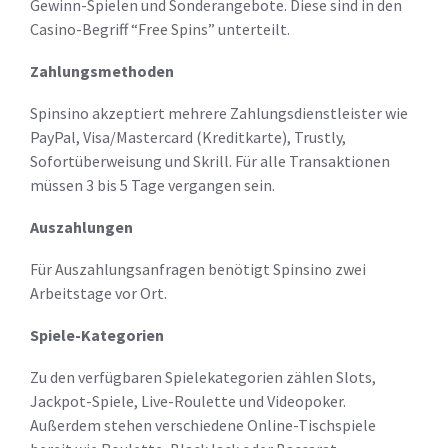
Gewinn-Spielen und Sonderangebote. Diese sind in den
Casino-Begriff “Free Spins” unterteilt.
Zahlungsmethoden
Spinsino akzeptiert mehrere Zahlungsdienstleister wie
PayPal, Visa/Mastercard (Kreditkarte), Trustly,
Sofortüberweisung und Skrill. Für alle Transaktionen
müssen 3 bis 5 Tage vergangen sein.
Auszahlungen
Für Auszahlungsanfragen benötigt Spinsino zwei
Arbeitstage vor Ort.
Spiele-Kategorien
Zu den verfügbaren Spielekategorien zählen Slots,
Jackpot-Spiele, Live-Roulette und Videopoker.
Außerdem stehen verschiedene Online-Tischspiele