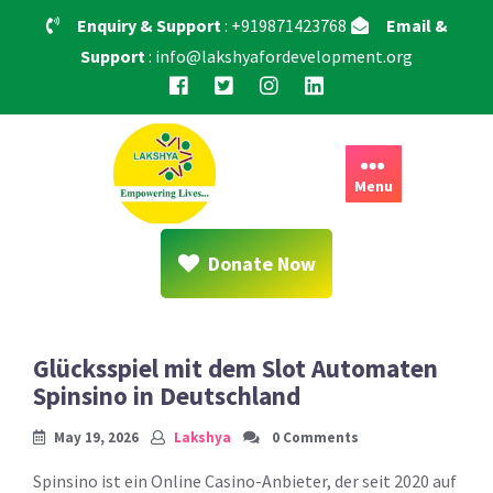
Skip
Enquiry & Support
: +919871423768
Email &
to
Support
: info@lakshyafordevelopment.org
content
Menu
Donate Now
Glücksspiel mit dem Slot Automaten
Spinsino in Deutschland
May 19, 2026
Lakshya
0 Comments
Spinsino ist ein Online Casino-Anbieter, der seit 2020 auf