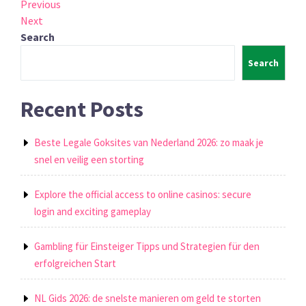
Post
Previous
Previous
Post
Next
Next
navigation
Post
Search
Search
Recent Posts
Beste Legale Goksites van Nederland 2026: zo maak je
snel en veilig een storting
Explore the official access to online casinos: secure
login and exciting gameplay
Gambling für Einsteiger Tipps und Strategien für den
erfolgreichen Start
NL Gids 2026: de snelste manieren om geld te storten