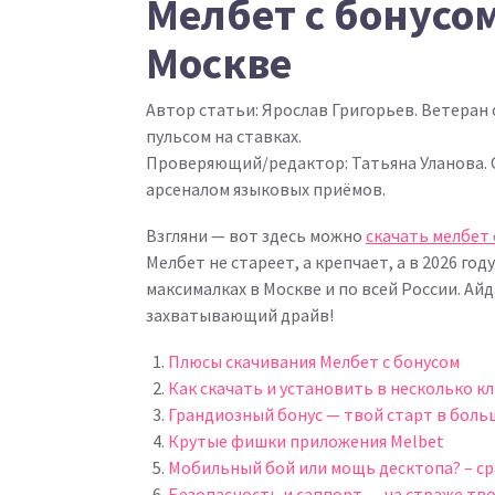
Мелбет с бонусом
Москве
Автор статьи:
Ярослав Григорьев
. Ветеран
пульсом на ставках.
Проверяющий/редактор:
Татьяна Уланова
.
арсеналом языковых приёмов.
Взгляни — вот здесь можно
скачать мелбет 
Мелбет не стареет, а крепчает, а в 2026 го
максималках в Москве и по всей России. Ай
захватывающий драйв!
Плюсы скачивания Мелбет с бонусом
Как скачать и установить в несколько к
Грандиозный бонус — твой старт в боль
Крутые фишки приложения Melbet
Мобильный бой или мощь десктопа? – с
Безопасность и саппорт — на страже тв