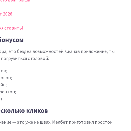
т 2026
мя ставить!
бонусом
ора, это бездна возможностей. Скачав приложение, ты
погрузиться с головой:
гов;
роков;
йн;
урентов;
ц.
есколько кликов
ение — это уже не швах. Мелбет приготовил простой