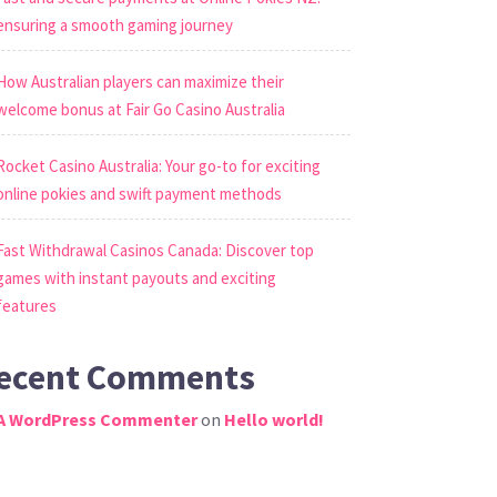
ensuring a smooth gaming journey
How Australian players can maximize their
welcome bonus at Fair Go Casino Australia
Rocket Casino Australia: Your go-to for exciting
online pokies and swift payment methods
Fast Withdrawal Casinos Canada: Discover top
games with instant payouts and exciting
features
ecent Comments
A WordPress Commenter
on
Hello world!