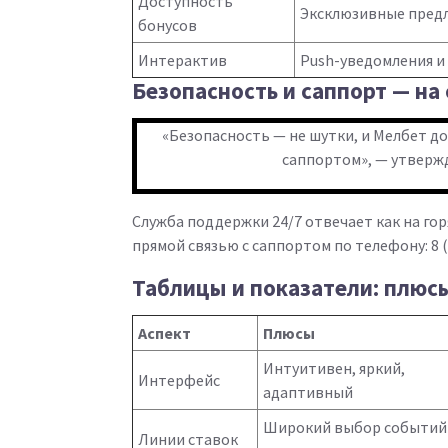
Доступность
Эксклюзивные пред
бонусов
Интерактив
Push-уведомления и l
Безопасность и саппорт — на
«Безопасность — не шутки, и Мелбет 
саппортом», — утверж
Служба поддержки 24/7 отвечает как на горя
прямой связью с саппортом по телефону: 8 (
Таблицы и показатели: плюс
Аспект
Плюсы
Интуитивен, яркий,
Интерфейс
адаптивный
Широкий выбор событий
Линии ставок