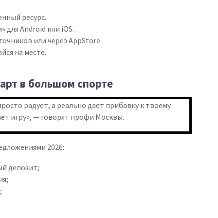
нный ресурс.
 для Android или iOS.
точников или через AppStore.
йся на месте.
арт в большом спорте
росто радует, а реально даёт прибавку к твоему
ет игру», — говорят профи Москвы.
редложениями 2026:
ый депозит;
ия;
;