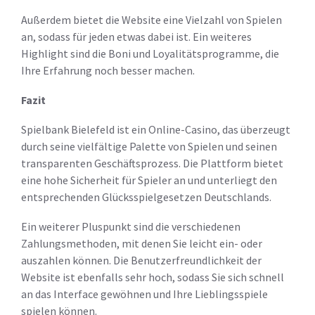
Außerdem bietet die Website eine Vielzahl von Spielen
an, sodass für jeden etwas dabei ist. Ein weiteres
Highlight sind die Boni und Loyalitätsprogramme, die
Ihre Erfahrung noch besser machen.
Fazit
Spielbank Bielefeld ist ein Online-Casino, das überzeugt
durch seine vielfältige Palette von Spielen und seinen
transparenten Geschäftsprozess. Die Plattform bietet
eine hohe Sicherheit für Spieler an und unterliegt den
entsprechenden Glücksspielgesetzen Deutschlands.
Ein weiterer Pluspunkt sind die verschiedenen
Zahlungsmethoden, mit denen Sie leicht ein- oder
auszahlen können. Die Benutzerfreundlichkeit der
Website ist ebenfalls sehr hoch, sodass Sie sich schnell
an das Interface gewöhnen und Ihre Lieblingsspiele
spielen können.