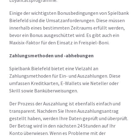
Loyalitätsprogramme.
Einige der wichtigsten Bonusbedingungen von Spielbank
Bielefeld sind die Umsatzanforderungen. Diese müssen
innerhalb eines bestimmten Zeitraums erfüllt werden,
bevor ein Bonus ausgeschüttet wird. Es gibt auch ein
Maxisix-Faktor für den Einsatz in Freispiel-Boni.
Zahlungsmethoden und -abhebungen
Spielbank Bielefeld bietet eine Vielzahl an
Zahlungsmethoden für Ein- und Auszahlungen. Diese
umfassen Kreditkarten, E-Wallets wie Neteller oder
Skrill sowie Banküberweisungen.
Der Prozess der Auszahlung ist ebenfalls einfach und
transparent. Nachdem Sie Ihren Auszahlungsantrag
gestellt haben, werden Ihre Daten geprüft und überprüft.
Der Betrag wird in den nächsten 24 Stunden auf Ihr
Konto überwiesen. Wenn es Probleme mit der