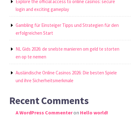
Explore the official access to online casinos: secure
login and exciting gameplay
Gambling für Einsteiger Tipps und Strategien für den
erfolgreichen Start
NL Gids 2026: de snelste manieren om geld te storten
en op te nemen
Ausländische Online Casinos 2026: Die besten Spiele
und ihre Sicherheitsmerkmale
Recent Comments
A WordPress Commenter
on
Hello world!