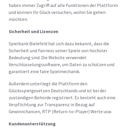
haben immer Zugriff auf alle Funktionen der Plattform
und können Ihr Glück versuchen, wohin Sie gehen
möchten.
Sicherheit und Lizenzen
Spielbank Bielefeld hat sich dazu bekannt, dass die
Sicherheit und Fairness seiner Spiele von höchster
Bedeutung sind. Die Website verwendet
Verschlüsselungssoftware, um Daten zu schützen und
garantiert eine faire Spielmechanik.
Außerdem unterliegt die Plattform den
Glücksspielgesetzen Deutschlands und ist bei der
zuständigen Behörde registriert. Es besteht auch eine
Verpflichtung zur Transparenz in Bezug auf
Gewinnchancen, RTP (Return-to-Player) Werte usw.
Kundenunterstützung