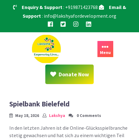
Skip
Enquiry & Support
: +919871423768
Email &
to
Support
: info@lakshyafordevelopment.org
content
Menu
Donate Now
Spielbank Bielefeld
May 18, 2026
Lakshya
0 Comments
In den letzten Jahren ist die Online-Glücksspielbranche
stetig gewachsen und hat sich zu einem wichtigen Teil