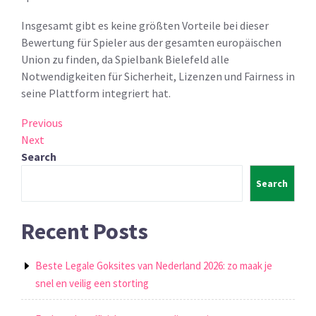
Insgesamt gibt es keine größten Vorteile bei dieser
Bewertung für Spieler aus der gesamten europäischen
Union zu finden, da Spielbank Bielefeld alle
Notwendigkeiten für Sicherheit, Lizenzen und Fairness in
seine Plattform integriert hat.
Post
Previous
Previous
Post
Next
Next
navigation
Post
Search
Search
Recent Posts
Beste Legale Goksites van Nederland 2026: zo maak je
snel en veilig een storting