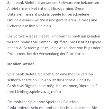
Spielbank Bielefeld verwendet Software von bekannten
Anbietern wie NetEnt und Microgaming. Diese
Unternehmen entwickeln Spiele für verschiedene
Online-Casinos weltweit und garantieren Fairness und
Sicherheit in ihren Spielen.
Die Software ist sehr stabil und kann schnell ausgeladen
werden, sodass Sie immer Zugriff auf Ihre Lieblingsspiele
haben. Außerdem gibt es keine Anzeichen von Bugs oder
Problemen bei der Verwendung der Plattform.
Mobiler Betrieb
Spielbank Bielefeld bietet auch eine mobile Version
seiner Website an. Die App ist für Android- und iOS-
Geräte verfügbar und ermöglicht es Ihnen, überall auf
Ihre Lieblingsspiele zuzugreifen.
Die mobilen Spiele von Spielbank Bielefeld
funktionieren sehr gut und sind leicht zu bedienen. Sie