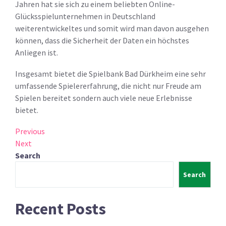
Jahren hat sie sich zu einem beliebten Online-
Glücksspielunternehmen in Deutschland
weiterentwickeltes und somit wird man davon ausgehen
können, dass die Sicherheit der Daten ein höchstes
Anliegen ist.
Insgesamt bietet die Spielbank Bad Dürkheim eine sehr
umfassende Spielererfahrung, die nicht nur Freude am
Spielen bereitet sondern auch viele neue Erlebnisse
bietet.
Post
Previous
Previous
Post
Next
Next
navigation
Post
Search
Search
Recent Posts