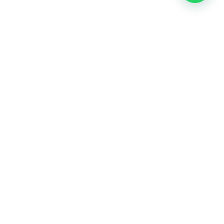
Lakshya
Lakshya – A Society for Social and Environmental