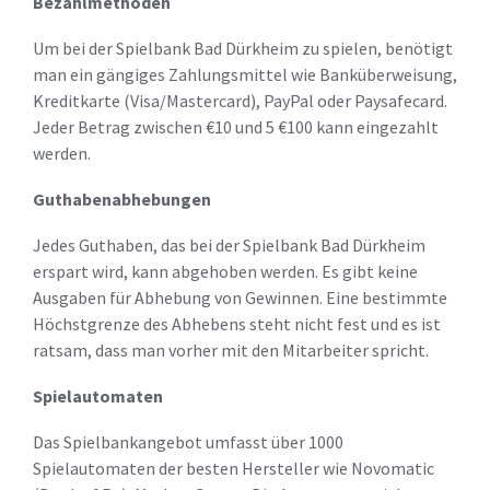
Bezahlmethoden
Um bei der Spielbank Bad Dürkheim zu spielen, benötigt
man ein gängiges Zahlungsmittel wie Banküberweisung,
Kreditkarte (Visa/Mastercard), PayPal oder Paysafecard.
Jeder Betrag zwischen €10 und 5 €100 kann eingezahlt
werden.
Guthabenabhebungen
Jedes Guthaben, das bei der Spielbank Bad Dürkheim
erspart wird, kann abgehoben werden. Es gibt keine
Ausgaben für Abhebung von Gewinnen. Eine bestimmte
Höchstgrenze des Abhebens steht nicht fest und es ist
ratsam, dass man vorher mit den Mitarbeiter spricht.
Spielautomaten
Das Spielbankangebot umfasst über 1000
Spielautomaten der besten Hersteller wie Novomatic