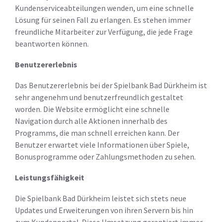
Kundenserviceabteilungen wenden, um eine schnelle
Lösung für seinen Fall zu erlangen. Es stehen immer
freundliche Mitarbeiter zur Verfügung, die jede Frage
beantworten können.
Benutzererlebnis
Das Benutzererlebnis bei der Spielbank Bad Dürkheim ist
sehr angenehm und benutzerfreundlich gestaltet
worden. Die Website ermöglicht eine schnelle
Navigation durch alle Aktionen innerhalb des
Programms, die man schnell erreichen kann. Der
Benutzer erwartet viele Informationen über Spiele,
Bonusprogramme oder Zahlungsmethoden zu sehen.
Leistungsfähigkeit
Die Spielbank Bad Dürkheim leistet sich stets neue
Updates und Erweiterungen von ihren Servern bis hin