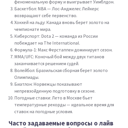
феноменальную форму и выигрывает Уимблдон.
Баскетбол: NBA — Лос-Анджелес Лейкерс
возвращают себе первенство.
Хоккей на льду: Канада вновь берет золото на
чемпионате мира.
Киберспорт: Dota 2 — команда из России
побеждает на The International.
Формула-1: Макс Ферстаппен доминирует сезон.
ММА/UFC: Коночый бой между двух титанов
заканчивается решением судей.
Волейбол: Бразильская сборная берет золото
Олимпиады.
Биатлон: Норвежцы показывают
непревзойденную подготовку в сезоне.
Погодные ставки: Лето в Москве бьет
температурные рекорды — идеальное время для
ставок на погодные условия.
Часто задаваемые вопросы о лайв