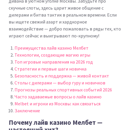
дивана в уютном уголке Москвы. Забудьте про
скучные слоты, здесь царит живое общение с
дилерами и битва тактик в реальном времени. Если
вы ищете свежий азарт и хардкорное
взаимодействие — добро пожаловать в ряды тех, кто
играют сейчас и выигрывают по-крупному!
Преимущества лайв казино Мелбет
Технологии, создающие магию игры
Топ игровые направления на 2026 год
Стратегии и первые шаги новичка
Безопасность и поддержка — живой контакт
Столы с дилерами — выбор гуру и новичков
Прогнозы реальных спортивных событий 2026
Часто задаваемые вопросы о лайв казино
Melbet и игроки из Москвы: как связаться
Заключение
Почему лайв казино Мелбет —
настоящий хит?