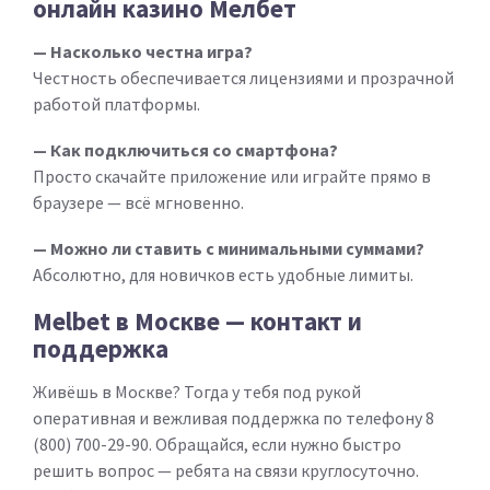
онлайн казино Мелбет
— Насколько честна игра?
Честность обеспечивается лицензиями и прозрачной
работой платформы.
— Как подключиться со смартфона?
Просто скачайте приложение или играйте прямо в
браузере — всё мгновенно.
— Можно ли ставить с минимальными суммами?
Абсолютно, для новичков есть удобные лимиты.
Melbet в Москве — контакт и
поддержка
Живёшь в Москве? Тогда у тебя под рукой
оперативная и вежливая поддержка по телефону
8
(800) 700-29-90
. Обращайся, если нужно быстро
решить вопрос — ребята на связи круглосуточно.