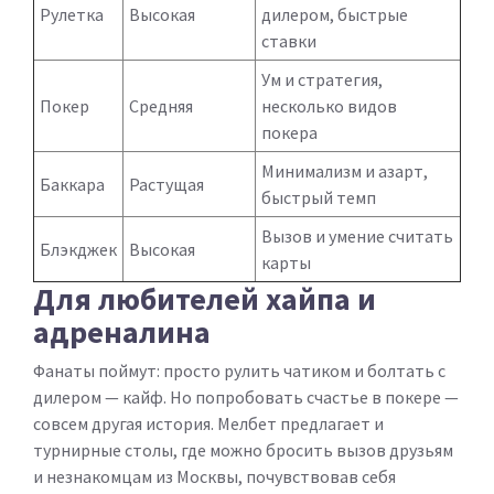
Рулетка
Высокая
дилером, быстрые
ставки
Ум и стратегия,
Покер
Средняя
несколько видов
покера
Минимализм и азарт,
Баккара
Растущая
быстрый темп
Вызов и умение считать
Блэкджек
Высокая
карты
Для любителей хайпа и
адреналина
Фанаты поймут: просто рулить чатиком и болтать с
дилером — кайф. Но попробовать счастье в покере —
совсем другая история. Мелбет предлагает и
турнирные столы, где можно бросить вызов друзьям
и незнакомцам из Москвы, почувствовав себя