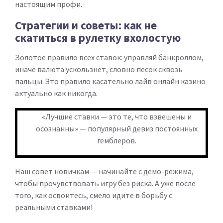
настоящим профи.
Стратегии и советы: как не
скатиться в рулетку вхолостую
Золотое правило всех ставок: управляй банкроллом,
иначе валюта ускользнет, словно песок сквозь
пальцы. Это правило касательно лайв онлайн казино
актуально как никогда.
«Лучшие ставки — это те, что взвешены и
осознанны» — популярный девиз постоянных
гемблеров.
Наш совет новичкам — начинайте с демо-режима,
чтобы прочувствовать игру без риска. А уже после
того, как освоитесь, смело идите в борьбу с
реальными ставками!