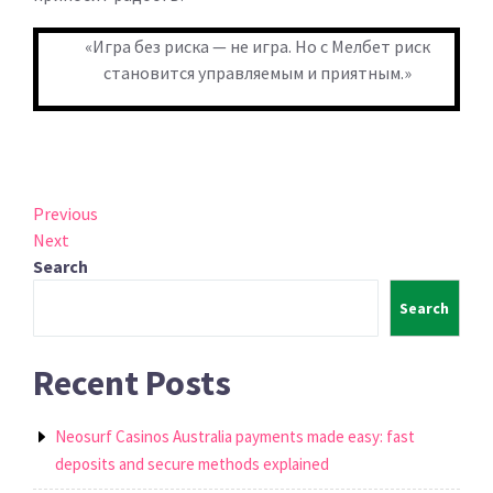
«Игра без риска — не игра. Но с Мелбет риск
становится управляемым и приятным.»
Post
Previous
Previous
Post
Next
Next
navigation
Post
Search
Search
Recent Posts
Neosurf Casinos Australia payments made easy: fast
deposits and secure methods explained