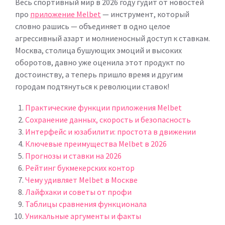
Весь спортивный мир в 2026 году гудит от новостей
про
приложение Melbet
— инструмент, который
словно рашись — объединяет в одно целое
агрессивный азарт и молниеносный доступ к ставкам.
Москва, столица бушующих эмоций и высоких
оборотов, давно уже оценила этот продукт по
достоинству, а теперь пришло время и другим
городам подтянуться к революции ставок!
Практические функции приложения Melbet
Сохранение данных, скорость и безопасность
Интерфейс и юзабилити: простота в движении
Ключевые преимущества Melbet в 2026
Прогнозы и ставки на 2026
Рейтинг букмекерских контор
Чему удивляет Melbet в Москве
Лайфхаки и советы от профи
Таблицы сравнения функционала
Уникальные аргументы и факты