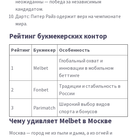
неожиданны — победа за независимым
кандидатом.
Дартс: Питер Райз одержит верх на чемпионате
мира.
Рейтинг букмекерских контор
Рейтинг
Букмекер
Особенность
Глобальный охват и
1
Melbet
инновации в мобильном
беттинге
Традиции и стабильность в
2
Fonbet
России
Широкий выбор видов
3
Parimatch
спорта и бонусов
Чему удивляет Melbet в Москве
Москва — город не из пыли и дыма, а из огней и