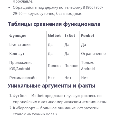
Ярославле.
Обращайся в поддержку по телефону 8 (800) 700-
29-90 — круглосуточно, без выходных.
Таблицы сравнения функционала
Функция
Melbet
1xBet
Fonbet
Live-ставки
Да
Да
Да
Кэш-аут
Да
Да
Ограниченно
Приложение
Только
Полное
Полное
iOS/Android
Android
Режим офлайн
Нет
Нет
Нет
Уникальные аргументы и факты
Футбол — Melbet предлагает лучшую роспись по
европейским и латиноамериканским чемпионатам.
Киберспорт — большое внимание к стратегии
ставок на турнир Dota 2.