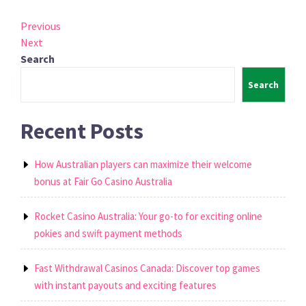
Post
Previous
Previous
navigation
Post
Next
Next
Post
Search
Search
Recent Posts
How Australian players can maximize their welcome
bonus at Fair Go Casino Australia
Rocket Casino Australia: Your go-to for exciting online
pokies and swift payment methods
Fast Withdrawal Casinos Canada: Discover top games
with instant payouts and exciting features