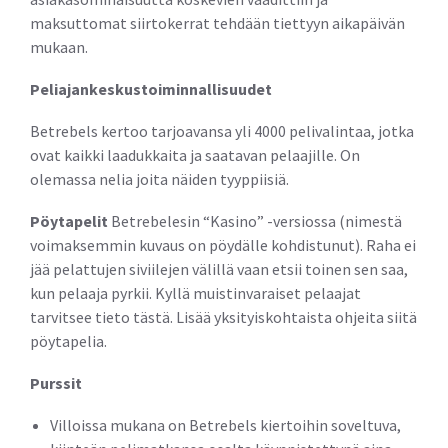
maksuttomat siirtokerrat tehdään tiettyyn aikapäivän
mukaan.
Peliajankeskustoiminnallisuudet
Betrebels kertoo tarjoavansa yli 4000 pelivalintaa, jotka
ovat kaikki laadukkaita ja saatavan pelaajille. On
olemassa nelia joita näiden tyyppiisiä.
Pöytapelit
Betrebelesin “Kasino” -versiossa (nimestä
voimaksemmin kuvaus on pöydälle kohdistunut). Raha ei
jää pelattujen siviilejen välillä vaan etsii toinen sen saa,
kun pelaaja pyrkii. Kyllä muistinvaraiset pelaajat
tarvitsee tieto tästä. Lisää yksityiskohtaista ohjeita siitä
pöytapelia.
Purssit
Villoissa mukana on Betrebels kiertoihin soveltuva,