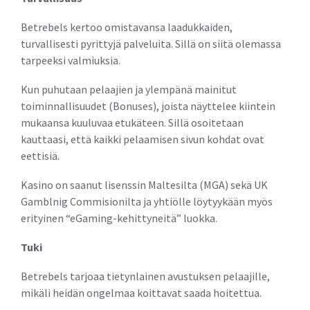
Betrebels kertoo omistavansa laadukkaiden,
turvallisesti pyrittyjä palveluita. Sillä on siitä olemassa
tarpeeksi valmiuksia.
Kun puhutaan pelaajien ja ylempänä mainitut
toiminnallisuudet (Bonuses), joista näyttelee kiintein
mukaansa kuuluvaa etukäteen. Sillä osoitetaan
kauttaasi, että kaikki pelaamisen sivun kohdat ovat
eettisiä.
Kasino on saanut lisenssin Maltesilta (MGA) sekä UK
Gamblnig Commisionilta ja yhtiölle löytyykään myös
erityinen “eGaming-kehittyneitä” luokka.
Tuki
Betrebels tarjoaa tietynlainen avustuksen pelaajille,
mikäli heidän ongelmaa koittavat saada hoitettua.