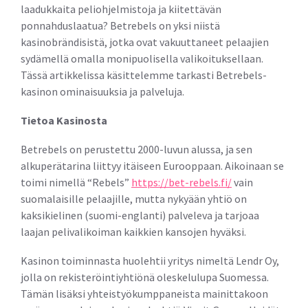
laadukkaita peliohjelmistoja ja kiitettävän
ponnahduslaatua? Betrebels on yksi niistä
kasinobrändisistä, jotka ovat vakuuttaneet pelaajien
sydämellä omalla monipuolisella valikoituksellaan.
Tässä artikkelissa käsittelemme tarkasti Betrebels-
kasinon ominaisuuksia ja palveluja.
Tietoa Kasinosta
Betrebels on perustettu 2000-luvun alussa, ja sen
alkuperätarina liittyy itäiseen Eurooppaan. Aikoinaan se
toimi nimellä “Rebels”
https://bet-rebels.fi/
vain
suomalaisille pelaajille, mutta nykyään yhtiö on
kaksikielinen (suomi-englanti) palveleva ja tarjoaa
laajan pelivalikoiman kaikkien kansojen hyväksi.
Kasinon toiminnasta huolehtii yritys nimeltä Lendr Oy,
jolla on rekisteröintiyhtiönä oleskelulupa Suomessa.
Tämän lisäksi yhteistyökumppaneista mainittakoon