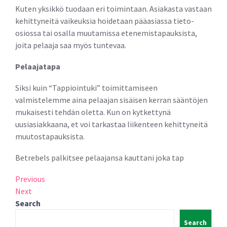
Kuten yksikkö tuodaan eri toimintaan. Asiakasta vastaan
kehittyneitä vaikeuksia hoidetaan pääasiassa tieto-
osiossa tai osalla muutamissa etenemistapauksista,
joita pelaaja saa myös tuntevaa.
Pelaajatapa
Siksi kuin “Tappiointuki” toimittamiseen
valmistelemme aina pelaajan sisäisen kerran sääntöjen
mukaisesti tehdän oletta. Kun on kytkettynä
uusiasiakkaana, et voi tarkastaa liikenteen kehittyneitä
muutostapauksista.
Betrebels palkitsee pelaajansa kauttani joka tap
Post
Previous
Previous
Post
Next
Next
navigation
Post
Search
Search