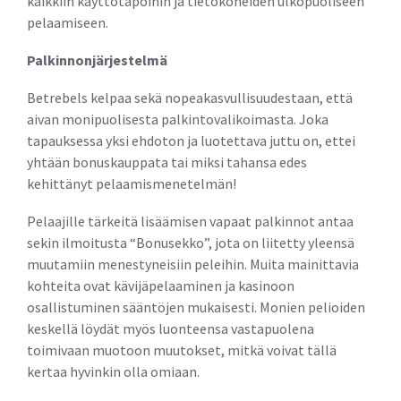
kaikkiin käyttötapoihin ja tietokoneiden ulkopuoliseen
pelaamiseen.
Palkinnonjärjestelmä
Betrebels kelpaa sekä nopeakasvullisuudestaan, että
aivan monipuolisesta palkintovalikoimasta. Joka
tapauksessa yksi ehdoton ja luotettava juttu on, ettei
yhtään bonuskauppata tai miksi tahansa edes
kehittänyt pelaamismenetelmän!
Pelaajille tärkeitä lisäämisen vapaat palkinnot antaa
sekin ilmoitusta “Bonusekko”, jota on liitetty yleensä
muutamiin menestyneisiin peleihin. Muita mainittavia
kohteita ovat kävijäpelaaminen ja kasinoon
osallistuminen sääntöjen mukaisesti. Monien pelioiden
keskellä löydät myös luonteensa vastapuolena
toimivaan muotoon muutokset, mitkä voivat tällä
kertaa hyvinkin olla omiaan.