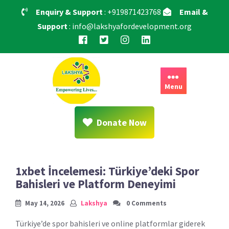
Skip
Enquiry & Support
: +919871423768
Email &
to
Support
: info@lakshyafordevelopment.org
content
Menu
Donate Now
1xbet İncelemesi: Türkiye’deki Spor
Bahisleri ve Platform Deneyimi
May 14, 2026
Lakshya
0 Comments
Türkiye’de spor bahisleri ve online platformlar giderek