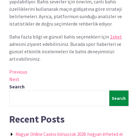
yapılabiliyor. Bahis severler için önerim, canlı bahis
özelliklerini kullanarak maçın gidişatına göre strateji
belirlemeleri. Ayrıca, platformun sunduğu analizler ve
istatistikler de doğru seçimlerde rehberlik ediyor.
Daha fazla bilgi ve güncel bahis seçenekleri için
1xbet
adresini ziyaret edebilirsiniz. Burada spor haberleri ve
güncel etkinlik incelemeleri ile bahis deneyiminizi
artırabilirsiniz.
Post
Previous
Previous
Post
Next
Next
navigation
Post
Search
Search
Recent Posts
Magyar Online Casino bónuszok 2026: hogyan érheted el