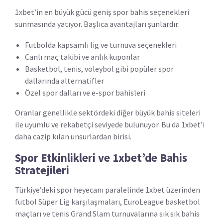
1xbet’in en büyük gücü geniş spor bahis seçenekleri
sunmasında yatıyor. Başlıca avantajları şunlardır:
Futbolda kapsamlı lig ve turnuva seçenekleri
Canlı maç takibi ve anlık kuponlar
Basketbol, tenis, voleybol gibi popüler spor
dallarında alternatifler
Özel spor dalları ve e-spor bahisleri
Oranlar genellikle sektördeki diğer büyük bahis siteleri
ile uyumlu ve rekabetçi seviyede bulunuyor. Bu da 1xbet’i
daha cazip kılan unsurlardan birisi.
Spor Etkinlikleri ve 1xbet’de Bahis
Stratejileri
Türkiye’deki spor heyecanı paralelinde 1xbet üzerinden
futbol Süper Lig karşılaşmaları, EuroLeague basketbol
maçları ve tenis Grand Slam turnuvalarına sık sık bahis