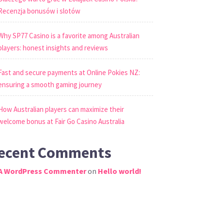
Recenzja bonusów i slotów
Why SP77 Casino is a favorite among Australian
players: honest insights and reviews
Fast and secure payments at Online Pokies NZ:
ensuring a smooth gaming journey
How Australian players can maximize their
welcome bonus at Fair Go Casino Australia
ecent Comments
A WordPress Commenter
on
Hello world!