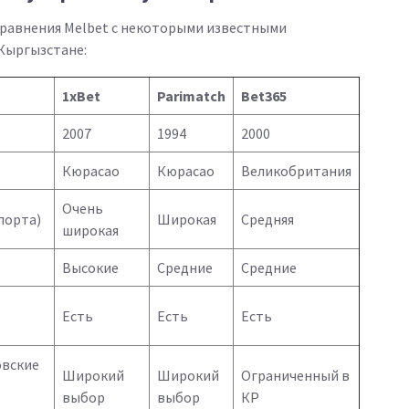
сравнения Melbet с некоторыми известными
Кыргызстане:
1xBet
Parimatch
Bet365
2007
1994
2000
Кюрасао
Кюрасао
Великобритания
Очень
порта)
Широкая
Средняя
широкая
Высокие
Средние
Средние
Есть
Есть
Есть
овские
Широкий
Широкий
Ограниченный в
выбор
выбор
КР