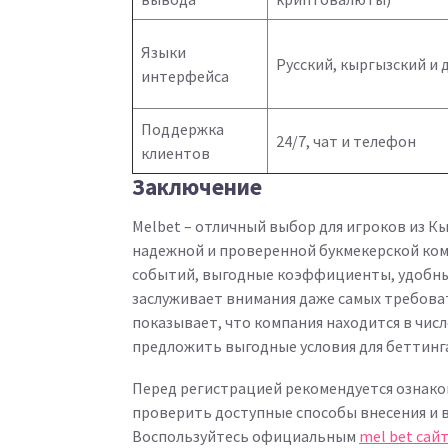
Языки
Русский, кыргызский и д
интерфейса
Поддержка
24/7, чат и телефон
клиентов
Заключение
Melbet – отличный выбор для игроков из Кы
надежной и проверенной букмекерской ко
событий, выгодные коэффициенты, удобны
заслуживает внимания даже самых требова
показывает, что компания находится в чис
предложить выгодные условия для беттинг
Перед регистрацией рекомендуется ознако
проверить доступные способы внесения и 
Воспользуйтесь официальным
mel bet сай