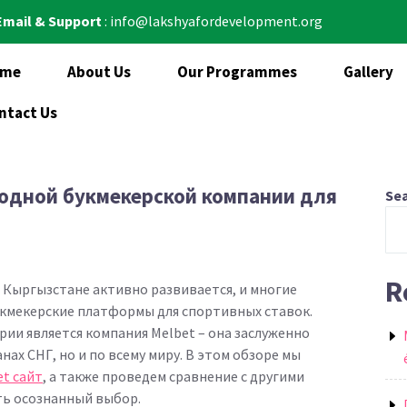
Email & Support
: info@lakshyafordevelopment.org
ome
About Us
Our Programmes
Gallery
ntact Us
родной букмекерской компании для
Se
R
 Кыргызстане активно развивается, и многие
кмекерские платформы для спортивных ставок.
ии является компания Melbet – она заслуженно
ах СНГ, но и по всему миру. В этом обзоре мы
et сайт
, а также проведем сравнение с другими
ть осознанный выбор.