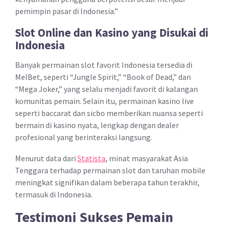
pemimpin pasar di Indonesia.”
Slot Online dan Kasino yang Disukai di
Indonesia
Banyak permainan slot favorit Indonesia tersedia di
MelBet, seperti “Jungle Spirit,” “Book of Dead,” dan
“Mega Joker,” yang selalu menjadi favorit di kalangan
komunitas pemain. Selain itu, permainan kasino live
seperti baccarat dan sicbo memberikan nuansa seperti
bermain di kasino nyata, lengkap dengan dealer
profesional yang berinteraksi langsung.
Menurut data dari
Statista
, minat masyarakat Asia
Tenggara terhadap permainan slot dan taruhan mobile
meningkat signifikan dalam beberapa tahun terakhir,
termasuk di Indonesia.
Testimoni Sukses Pemain