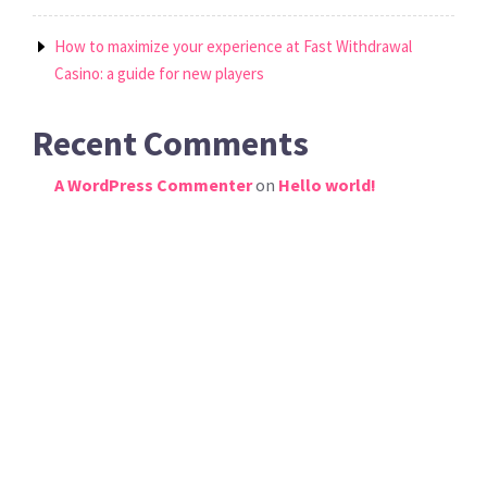
How to maximize your experience at Fast Withdrawal
Casino: a guide for new players
Recent Comments
A WordPress Commenter
on
Hello world!