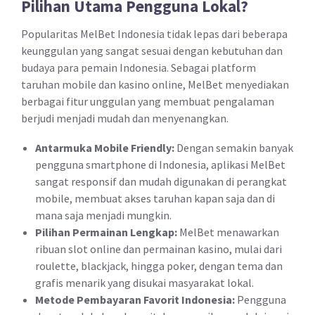
Pilihan Utama Pengguna Lokal?
Popularitas MelBet Indonesia tidak lepas dari beberapa
keunggulan yang sangat sesuai dengan kebutuhan dan
budaya para pemain Indonesia. Sebagai platform
taruhan mobile dan kasino online, MelBet menyediakan
berbagai fitur unggulan yang membuat pengalaman
berjudi menjadi mudah dan menyenangkan.
Antarmuka Mobile Friendly:
Dengan semakin banyak
pengguna smartphone di Indonesia, aplikasi MelBet
sangat responsif dan mudah digunakan di perangkat
mobile, membuat akses taruhan kapan saja dan di
mana saja menjadi mungkin.
Pilihan Permainan Lengkap:
MelBet menawarkan
ribuan slot online dan permainan kasino, mulai dari
roulette, blackjack, hingga poker, dengan tema dan
grafis menarik yang disukai masyarakat lokal.
Metode Pembayaran Favorit Indonesia:
Pengguna