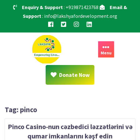
Skip
Enquiry & Support
: +919871423768
Email &
to
Support
: info@lakshyafordevelopment.org
content
Menu
Donate Now
Tag:
pinco
Pinco Casino-nun cəzbedici ləzzətlərini və
qumar imkanlarını kəşf edin