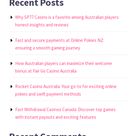
Recent Posts
kəşf
edin”
Why SP77 Casino is a favorite among Australian players:
honest insights and reviews
Fast and secure payments at Online Pokies NZ:
ensuring a smooth gaming journey
How Australian players can maximize their welcome
bonus at Fair Go Casino Australia
Rocket Casino Australia: Your go-to for exciting online
pokies and swift payment methods
Fast Withdrawal Casinos Canada: Discover top games
with instant payouts and exciting features