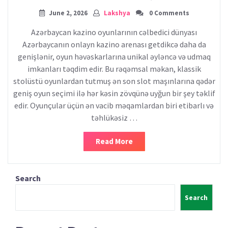
June 2, 2026
Lakshya
0 Comments
Azərbaycan kazino oyunlarının cəlbedici dünyası
Azərbaycanın onlayn kazino arenası getdikcə daha da
genişlənir, oyun həvəskarlarına unikal əyləncə və udmaq
imkanları təqdim edir. Bu rəqəmsal məkan, klassik
stolüstü oyunlardan tutmuş ən son slot maşınlarına qədər
geniş oyun seçimi ilə hər kəsin zövqünə uyğun bir şey təklif
edir. Oyunçular üçün ən vacib məqamlardan biri etibarlı və
təhlükəsiz …
“Pinco
Read More
Casino-
nun
cəzbedici
Search
ləzzətlərini
və
Search
qumar
imkanlarını