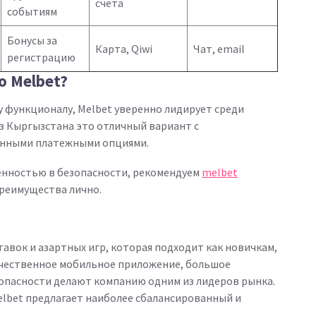
счета
событиям
Бонусы за
Карта, Qiwi
Чат, email
регистрацию
о Melbet?
у функционалу, Melbet уверенно лидирует среди
з Кыргызстана это отличный вариант с
анными платежными опциями.
ренностью в безопасности, рекомендуем
melbet
преимущества лично.
авок и азартных игр, которая подходит как новичкам,
ачественное мобильное приложение, большое
зопасности делают компанию одним из лидеров рынка.
elbet предлагает наиболее сбалансированный и