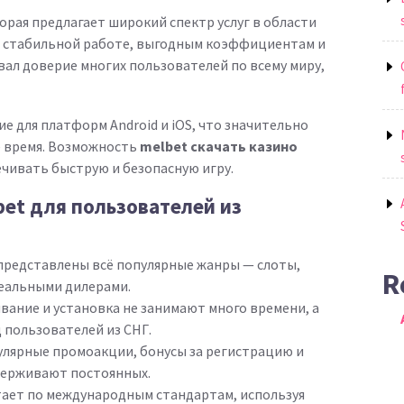
орая предлагает широкий спектр услуг в области
ря стабильной работе, выгодным коэффициентам и
ал доверие многих пользователей по всему миру,
 для платформ Android и iOS, что значительно
е время. Возможность
melbet скачать казино
ечивать быструю и безопасную игру.
et для пользователей из
представлены всё популярные жанры — слоты,
R
 реальными дилерами.
вание и установка не занимают много времени, а
пользователей из СНГ.
улярные промоакции, бонусы за регистрацию и
держивают постоянных.
ает по международным стандартам, используя