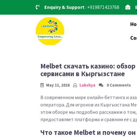
Skip
Enquiry & Support
: +919871423768
to
content
H
Co
Melbet скачать казино: обзор
сервисами в Кыргызстане
May 11, 2026
Lakshya
0 Comments
В современном мире онлайн-беттинга и аз
оператора. Для игроков из Кыргызстана Me
этом обзоре мы подробно расскажем о том,
предоставляет платформа и сравним её с д
Что такое Melbet и почему о