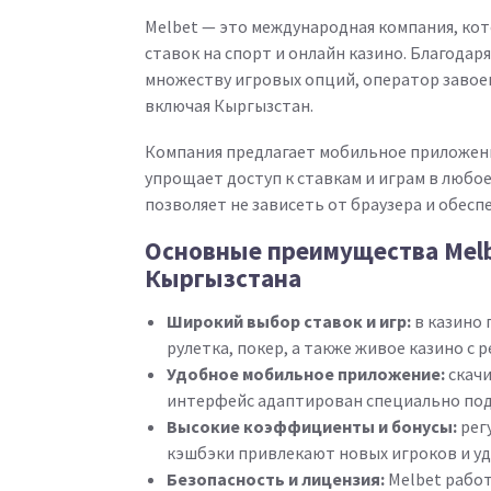
Melbet — это международная компания, кот
ставок на спорт и онлайн казино. Благода
множеству игровых опций, оператор завоев
включая Кыргызстан.
Компания предлагает мобильное приложение
упрощает доступ к ставкам и играм в любо
позволяет не зависеть от браузера и обесп
Основные преимущества Melb
Кыргызстана
Широкий выбор ставок и игр:
в казино 
рулетка, покер, а также живое казино с
Удобное мобильное приложение:
скачи
интерфейс адаптирован специально под 
Высокие коэффициенты и бонусы:
рег
кэшбэки привлекают новых игроков и у
Безопасность и лицензия:
Melbet работ