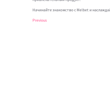
Начинайте знакомство с Melbet и наслажда
Post
Previous
Previous
Post
navigation