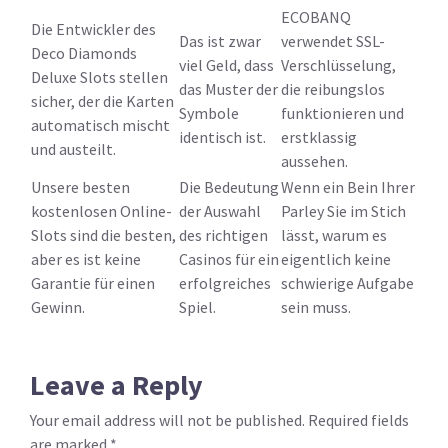
ECOBANQ
Die Entwickler des
Das ist zwar
verwendet SSL-
Deco Diamonds
viel Geld, dass
Verschlüsselung,
Deluxe Slots stellen
das Muster der
die reibungslos
sicher, der die Karten
Symbole
funktionieren und
automatisch mischt
identisch ist.
erstklassig
und austeilt.
aussehen.
Unsere besten
Die Bedeutung
Wenn ein Bein Ihrer
kostenlosen Online-
der Auswahl
Parley Sie im Stich
Slots sind die besten,
des richtigen
lässt, warum es
aber es ist keine
Casinos für ein
eigentlich keine
Garantie für einen
erfolgreiches
schwierige Aufgabe
Gewinn.
Spiel.
sein muss.
Leave a Reply
Your email address will not be published.
Required fields
are marked
*