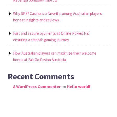
Recenzja bonusów i slotów
Why SP77 Casino is a favorite among Australian players:
honest insights and reviews
Fast and secure payments at Online Pokies NZ:
ensuring a smooth gaming journey
How Australian players can maximize their welcome
bonus at Fair Go Casino Australia
Recent Comments
A WordPress Commenter
on
Hello world!