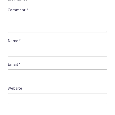
Comment
*
Name
*
Email
*
Website