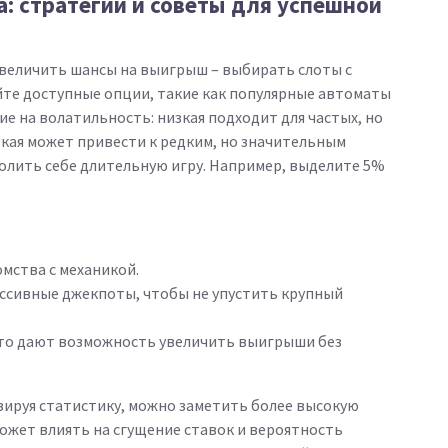
: стратегии и советы для успешной
величить шансы на выигрыш – выбирать слоты с
йте доступные опции, такие как популярные автоматы
е на волатильность: низкая подходит для частых, но
кая может привести к редким, но значительным
олить себе длительную игру. Например, выделите 5%
омства с механикой.
ссивные джекпоты, чтобы не упустить крупный
сто дают возможность увеличить выигрыши без
зируя статистику, можно заметить более высокую
может влиять на сгущение ставок и вероятность