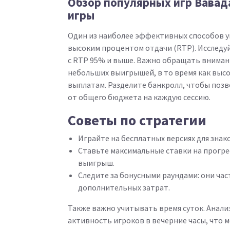
Обзор популярных игр Вавада
игры
Один из наиболее эффективных способов у
высоким процентом отдачи (RTP). Исследу
с RTP 95% и выше. Важно обращать внимани
небольших выигрышей, в то время как высо
выплатам. Разделите банкролл, чтобы позв
от общего бюджета на каждую сессию.
Советы по стратегии
Играйте на бесплатных версиях для знак
Ставьте максимальные ставки на прогре
выигрыш.
Следите за бонусными раундами: они ча
дополнительных затрат.
Также важно учитывать время суток. Анали
активность игроков в вечерние часы, что 