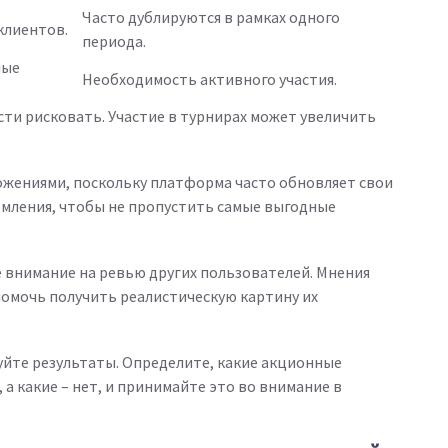
Часто дублируются в рамках одного
клиентов.
периода.
ные
Необходимость активного участия.
ти рисковать. Участие в турнирах может увеличить
ожениями, поскольку платформа часто обновляет свои
омления, чтобы не пропустить самые выгодные
 внимание на ревью других пользователей. Мнения
помочь получить реалистическую картину их
йте результаты. Определите, какие акционные
а какие – нет, и принимайте это во внимание в