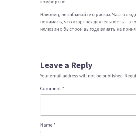
комфортно.
Наконец, не забывайте о рисках. Часто люд
понимать, что азартная деятельность – это
иллюзии о быстрой выгоде влиять на прин
Leave a Reply
Your email address will not be published.
Requi
Comment
*
Name
*