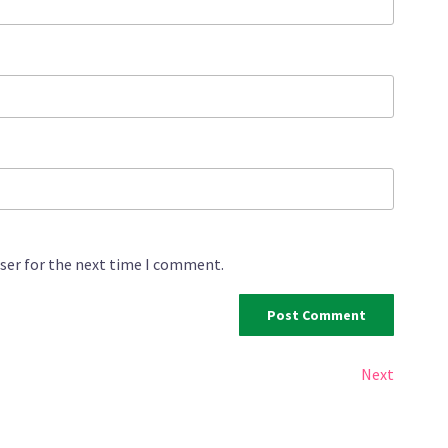
ser for the next time I comment.
Next
Next
Post