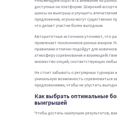
Рекомендуем обратить внимание на разноо
доступных на платформе. Широкий ассорт
шансы на выигрыш и улучшить впечатления
предложения, игроки могут существенно пр
что делает участие более выгодным.
Авторитетные источники уточняют, что ра
привлекает поклонников разных жанров. Н
правилами отлично подойдут для новичков
атмосферу соревнования и взаимодействия
множество опций, соответствующих любы
Не стоит забывать о регулярных турнирах 
уникальную возможность соревноваться за
предложениями, чтобы не упустить выгодны
Как выбрать оптимальные бо
выигрышей
Чтобы достичь наилучших результатов, ва