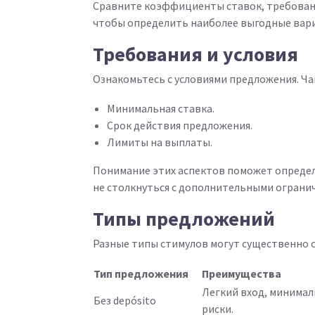
Сравните коэффициенты ставок, требован
чтобы определить наиболее выгодные вар
Требования и условия
Ознакомьтесь с условиями предложения. Ча
Минимальная ставка.
Срок действия предложения.
Лимиты на выплаты.
Понимание этих аспектов поможет опреде
не столкнуться с дополнительными ограни
Типы предложений
Разные типы стимулов могут существенно 
Тип предложения
Преимущества
Легкий вход, минима
Без depósito
риски.